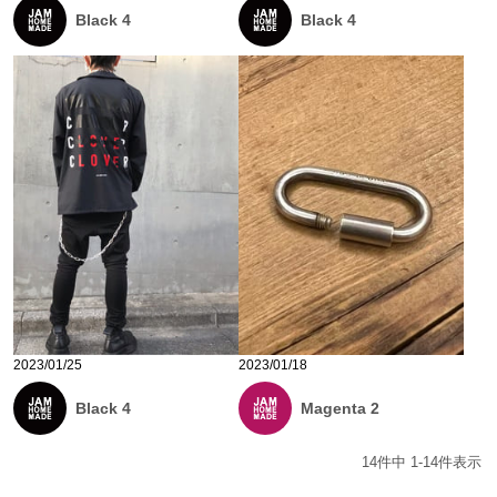
Black 4
Black 4
2023/01/25
2023/01/18
Black 4
Magenta 2
14
件中
1
-
14
件表示