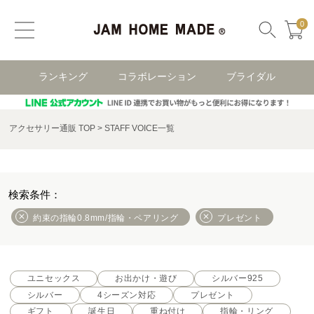
0
ランキング
コラボレーション
ブライダル
アクセサリー通販 TOP
STAFF VOICE一覧
約束の指輪0.8mm/指輪・ペアリング
プレゼント
ユニセックス
お出かけ・遊び
シルバー925
シルバー
4シーズン対応
プレゼント
ギフト
誕生日
重ね付け
指輪・リング