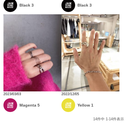
Black 3
Black 3
2023/03/03
2022/12/05
Magenta 5
Yellow 1
14
件中
1
-
14
件表示