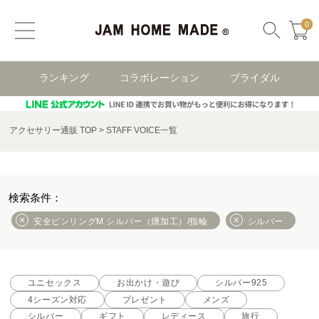
0
ランキング
コラボレーション
ブライダル
アクセサリー通販 TOP
STAFF VOICE一覧
安全ピンリングM シルバー（燻加工）/指輪
シルバー
ユニセックス
お出かけ・遊び
シルバー925
4シーズン対応
プレゼント
メンズ
シルバー
ギフト
レディース
旅行