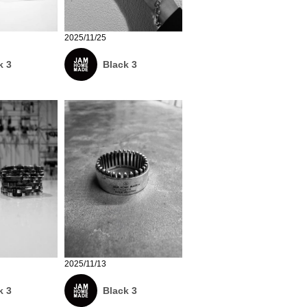
2025/11/25
k 3
Black 3
2025/11/13
k 3
Black 3