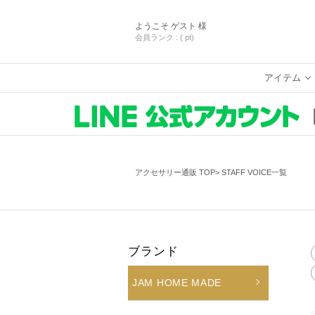
ようこそ
ゲスト 様
会員ランク :
( pt)
アイテム
アクセサリー通販 TOP
STAFF VOICE一覧
ブランド
JAM HOME MADE