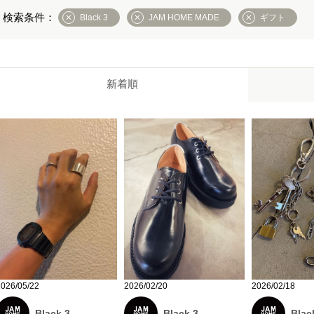
Black 3
JAM HOME MADE
ギフト
新着順
2026/05/22
2026/02/20
2026/02/18
Black 3
Black 3
Blac