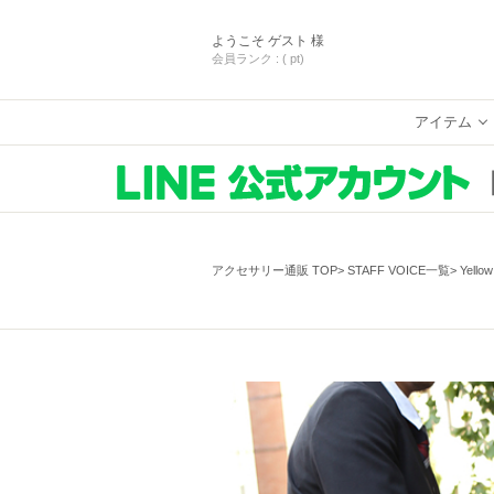
ようこそ
ゲスト 様
会員ランク :
( pt)
アイテム
アクセサリー通販 TOP
STAFF VOICE一覧
Yello