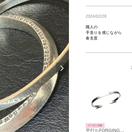
2024/02/28
職人の

手造りを感じながら

春支度

クーポン対象
平打ちFORGING（鍛造）バングルS-シルバー925/ブレスレット