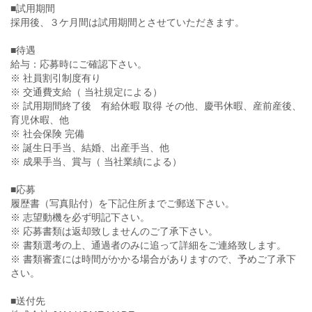
■試用期間
採用後、３ケ月間は試用期間とさせていただきます。
■待遇
給与：応募時にご確認下さい。
※ 社員割引制度有り
※ 交通費支給（ 当社規定による）
※ 試用期間終了後 有給休暇 取得 その他、慶弔休暇、産前産後、
育児休暇、他
※ 社会保険 完備
※ 誕生日手当、結婚、出産手当、他
※ 成果手当、賞与（ 当社業績による）
■応募
履歴書（写真貼付）を下記住所までご郵送下さい。
※ 志望動機を必ず明記下さい。
※ 応募書類は返却致しませんのご了承下さい。
※ 書類選考の上、通過者のみに追って詳細をご連絡致します。
※ 書類審査には時間がかかる場合がありますので、予めご了承下
さい。
■送付先