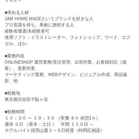
１８才～
■求める人材
JAM HOME MADEというブランドを好きな人
プロ意識を持ち、果敢に挑戦する人
経験者優遇/未経験者可
使用ソフト：イラストレーター、フォトショップ、ワード、エク
セル、ほか。
■業務内容
ONLINESHOP 運営業務/受注管理、出荷作業、お客様対応（接
客）、更新作業、
マーケティング業務、WEBデザイン、ビジュアル作成、商品撮
影、他
■勤務地
東京都渋谷区千駄ヶ谷
■勤務時間
１０：３０ ～ １９：３０ （実働 ８ｈ 休憩1ｈ）
週休 ２日 （基本 ･ 土日 ） 年間 １１０日 ～
※アルバイト採用は週３～５日程度（時間応相談）