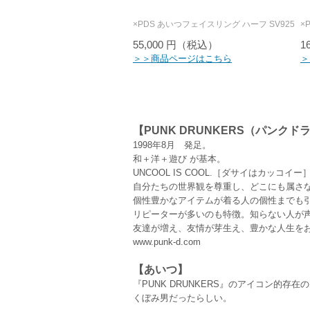
×PDS あいつフェイスリング ハーフ SV925
55,000 円（税込）
1
＞＞商品ページはこちら
＞
【PUNK DRUNKERS（パンク
1998年8月 発足。
和＋洋＋遊び が基本。
UNCOOL IS COOL.［ダサイはカッコイ
自分たちの世界観を尊重し、どこにも属さ
個性豊かなアイテムが着る人の個性までも
リピーターが多いのも特徴。知らない人が
友達が増え、友情が芽生え、豊かな人生を
www.punk-d.com
【あいつ】
『PUNK DRUNKERS』のアイコン
くぼみ男だったらしい。