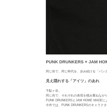
PUNK DRUNKERS × JAM HO
同じ街で、同じ時代を、歩み続ける「パンクド
見え隠れする「アイツ」のあれ
千駄ヶ谷。
同じ街で、それぞれの表現を積み重ねなが
PUNK DRUNKERSとJAM HOME M
今作では、PUNK DRUNKERSのキャ