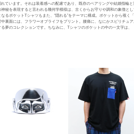
思想が隠れています。それは装着感への配慮であり、既存のペアリングや結婚指
の神秘を表現すると言われる幾何学模様は、古くからお守りや調和の象徴とし
なるポケットTシャツもまた、“隠れる”をテーマに構成。ポケットから覗く
背中裏面には、フラワーオブライフをプリント。腰痛に、なにかスピリチュア
する夢のコレクションです。ちなみに、Tシャツのポケットの中の一文字は、