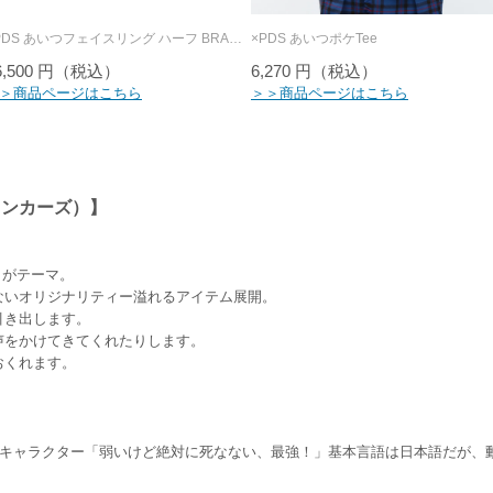
×PDS あいつフェイスリング ハーフ BRASS
×PDS あいつポケTee
6,500 円（税込）
6,270 円（税込）
＞商品ページはこちら
＞＞商品ページはこちら
ドランカーズ）】
ー］がテーマ。
ないオリジナリティー溢れるアイテム展開。
引き出します。
声をかけてきてくれたりします。
おくれます。
的存在のキャラクター「弱いけど絶対に死なない、最強！」基本言語は日本語だが