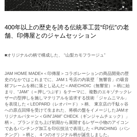
400年以上の歴史を誇る伝統革工芸“印伝”の老
舗、印傳屋とのジャムセッション
■オリジナルの柄で構成した、 “山梨カモフラージュ”
JAM HOME MADE×＜印傳屋＞コラボレーションの商品開発の歴
史のなかではこれまでに、JAM１号店の内装壁「無響音」の吸音
材フレームを柄に落とし込んだ＜ANECHOIC（無響室）＞柄に始
まり、“JAM”（＝押しつぶす）をテーマに、複数のエキゾチックレ
ザーの型押しを施しマテリアルを追求する技術「ジャムニマル」
を表現した＜LEOPARD（レオパード）＞柄、 東京店の千駄ヶ谷
への原点回帰を受けて生まれた、将棋の盤をイメージしたJAMオ
リジナルパターン＜GIN”JAM” CHECK（ギンジャムチェック）」
柄＞、ブランド立ち上げ初期から展開するレザー小物のアイコン
であるパンチング加工を印伝技法で表現した＜PUNCHING（パン
チング）＞柄と、４つのオリジナル柄が誕生しました。