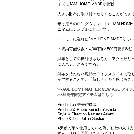
イズにJAM HOME MADEが挑戦。
大きい財布に取り付けたりすることができ
形は定番のロングウォレットにJAM HOM
ニマムにシンプルに仕上げた。
ユーモアに溢れたJAM HOME MADEらし
・収納可能枚数：4,000円(※500円硬貨8枚)
財布としての機能はもちろん、アクセサリ
に入れることもできる。
財布を持たない現代のライフスタイルに取
ップすることで、「新しさ」をも感じるこ
>>
AGE DON'T MATTER NEW AGE ア
>>
25周年限定アイテムはこちら
Production 未来想像舎
Produce & Photo Kenichi Yoshida
Style & Direction Kazuma Asami
Photo & Edit Julian Seslco
●天然の革を使用している為、しわの入り方
すが、仕様上問題はございません。