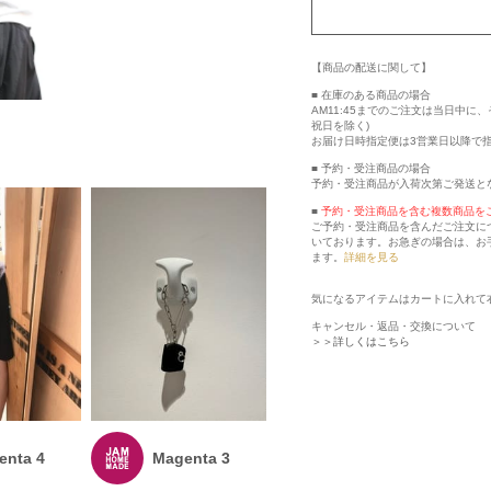
【商品の配送に関して】
■ 在庫のある商品の場合
AM11:45までのご注文は当日中
祝日を除く)
お届け日時指定便は3営業日以降で
■ 予約・受注商品の場合
予約・受注商品が入荷次第ご発送と
■
予約・受注商品を含む複数商品を
ご予約・受注商品を含んだご注文に
いております。お急ぎの場合は、お
ます。
詳細を見る
気になるアイテムはカートに入れて
キャンセル・返品・交換について
＞＞詳しくはこちら
enta 4
Magenta 3