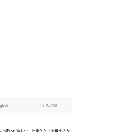
サイズ詳細
glish
の小型化が進む中、圧倒的な世界最小のサ