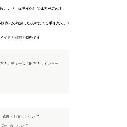
気候により、経年変化に個体差が表れま
小物職人の熟練した技術による手作業で、1
ムメイドの財布の特徴です。
布
/
レディースの財布
/
コインケー
修理・お直しについて
誕生石について