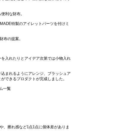
る便利な財布。
E MADE特製のアイレットパーツを付けミ
い財布の提案。
ーを入れたりとアイデア次第では小物入れ
り込まれるようにアレンジ、ブラッシュア
とができるプロダクトが完成しました。
イテム一覧
や、擦れ感など1点1点に個体差がありま