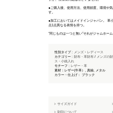
●ご購入後、使用方法、使用頻度、環境や
す。
●加工においてはメイドインジャパン。 革
点1点異なる表情を持つ。
“同じものは一つと無い”それがジャムホー
性別タイプ :
メンズ
・
レディース
カテゴリー :
財布・革財布
/
メンズの財
ス・小銭入れ
モチーフ :
レザー・革
素材：レザー(牛革）, 真鍮, メタル
カラー・仕上げ： ブラック
サイズガイド
刻印について