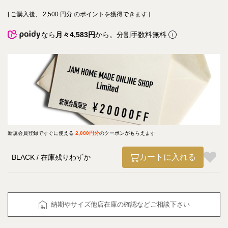
[ ご購入後、
2,500
円分 のポイントを獲得できます ]
なら
月々4,583円
から。分割手数料無料
新規会員登録ですぐに使える
2,000円分
のクーポンがもらえます
カートに入れる
BLACK
在庫残りわずか
納期やサイズ他店在庫の確認などご相談下さい