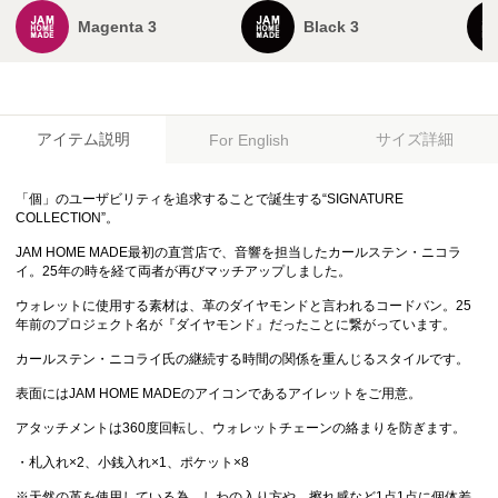
Magenta 3
Black 3
アイテム説明
サイズ詳細
For English
「個」のユーザビリティを追求することで誕生する“SIGNATURE
COLLECTION”。
JAM HOME MADE最初の直営店で、音響を担当したカールステン・ニコラ
イ。25年の時を経て両者が再びマッチアップしました。
ウォレットに使用する素材は、革のダイヤモンドと言われるコードバン。25
年前のプロジェクト名が『ダイヤモンド』だったことに繋がっています。
カールステン・ニコライ氏の継続する時間の関係を重んじるスタイルです。
表面にはJAM HOME MADEのアイコンであるアイレットをご用意。
アタッチメントは360度回転し、ウォレットチェーンの絡まりを防ぎます。
・札入れ×2、小銭入れ×1、ポケット×8
※天然の革を使用している為、しわの入り方や、擦れ感など1点1点に個体差