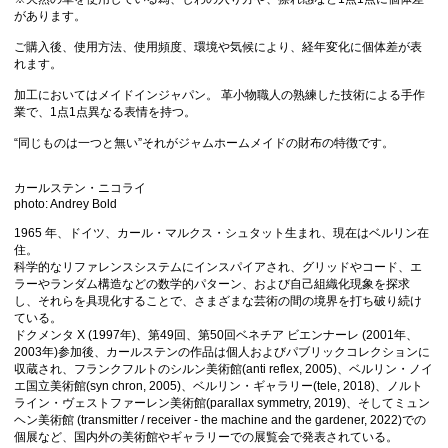
があります。
ご購入後、使用方法、使用頻度、環境や気候により、経年変化に個体差が表
れます。
加工においてはメイドインジャパン。 革小物職人の熟練した技術による手作
業で、1点1点異なる表情を持つ。
“同じものは一つと無い”それがジャムホームメイドの財布の特徴です。
カールステン・ニコライ
photo: Andrey Bold
1965 年、ドイツ、カール・マルクス・シュタット生まれ、現在はベルリン在
住。
科学的なリファレンスシステムにインスパイアされ、グリッドやコード、エ
ラーやランダム構造などの数学的パターン、および自己組織化現象を探求
し、それらを具現化することで、さまざまな芸術の間の境界を打ち破り続け
ている。
ドクメンタ X (1997年)、第49回、第50回ベネチア ビエンナーレ (2001年、
2003年)参加後、カールステンの作品は個人およびパブリックコレクションに
収蔵され、フランクフルトのシルン美術館(anti reflex, 2005)、ベルリン・ノイ
エ国立美術館(syn chron, 2005)、ベルリン・ギャラリー(tele, 2018)、ノルト
ライン・ヴェストファーレン美術館(parallax symmetry, 2019)、そしてミュン
ヘン美術館 (transmitter / receiver - the machine and the gardener, 2022)での
個展など、国内外の美術館やギャラリーでの展覧会で発表されている。