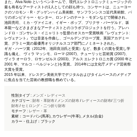
また、Alva Noto というペンネームで、現代エレクトロニックミュージックの
最も有名なアーティストの1人としての顔も持つ。コンサートは、ニューヨー
クのソロモン・R・グッゲンハイム美術館、サンフランシスコ近代美術館、パ
リのポンピドゥー・センター、ロンドンのテート・モダンなどで開催され、
池田亮司、ミカ・ヴァイニオ、イギー・ポップ、ブリクサ・バーゲルド、坂
本龍一などさまざまなアーティストとのコラボプロジェクトを行う。アレハ
ンドロ・ゴンサレス・イニャリトゥ監督のオスカー受賞映画『レヴェナント:
レヴェナント』では音楽を作曲し、ゴールデングローブ賞、英国アカデミー
賞、グラミー賞の最優秀オリジナルスコア部門にノミネートされた。
ギガ・ハーツ賞（2012年、池田良治氏と受賞）など、数多くの賞を受賞し学
識も備え、 ヴィラ マッシモ、ローマ (2007)、チューリッヒ芸術賞 (2007)、
ヴィラ オーロラ、ロサンゼルス (2003)、アルス エレクトロニカ賞 (2000 年と
2001 年、マルコ・ペルジャンと)を受賞。 2014年には文化庁メディア芸術祭
大賞を受賞。
2015 年以来、ドレスデン美術大学でデジタルおよびタイムベースのメディア
に焦点を当てた芸術の教授職を務めている。
性別タイプ :
メンズ
・
レディース
カテゴリー :
財布・革財布
/
メンズの財布
/
レディースの財布
/
三つ折
財布
/
セミロング・二つ折り財布
モチーフ :
レザー・革
素材：コードバン(馬革), カウレザー(牛革), メタル(合金)
カラー・仕上げ：ブラック