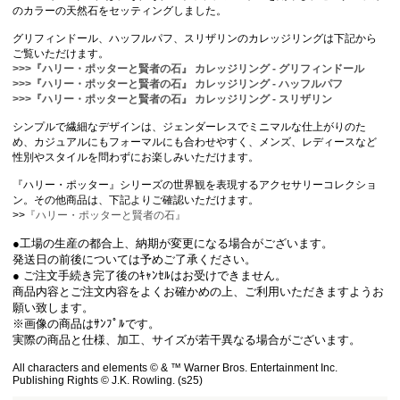
のカラーの天然石をセッティングしました。
グリフィンドール、ハッフルパフ、スリザリンのカレッジリングは下記から
ご覧いただけます。
>>>『ハリー・ポッターと賢者の石』 カレッジリング - グリフィンドール
>>>『ハリー・ポッターと賢者の石』 カレッジリング - ハッフルパフ
>>>『ハリー・ポッターと賢者の石』 カレッジリング - スリザリン
シンプルで繊細なデザインは、ジェンダーレスでミニマルな仕上がりのた
め、カジュアルにもフォーマルにも合わせやすく、メンズ、レディースなど
性別やスタイルを問わずにお楽しみいただけます。
『ハリー・ポッター』シリーズの世界観を表現するアクセサリーコレクショ
ン。その他商品は、下記よりご確認いただけます。
>>
『ハリー・ポッターと賢者の石』
●工場の生産の都合上、納期が変更になる場合がございます。
発送日の前後については予めご了承ください。
● ご注文手続き完了後のｷｬﾝｾﾙはお受けできません。
商品内容とご注文内容をよくお確かめの上、ご利用いただきますようお
願い致します。
※画像の商品はｻﾝﾌﾟﾙです。
実際の商品と仕様、加工、サイズが若干異なる場合がございます。
All characters and elements © & ™ Warner Bros. Entertainment Inc.
Publishing Rights © J.K. Rowling. (s25)