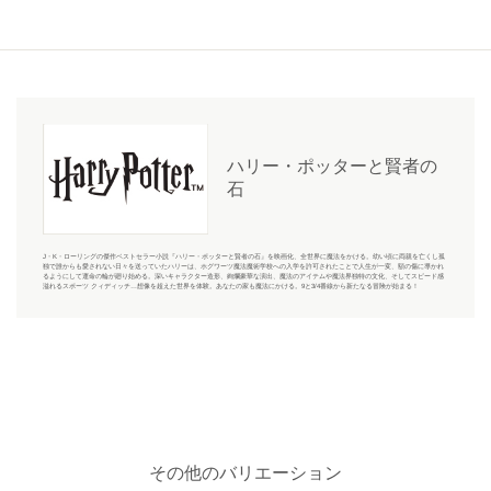
ハリー・ポッターと賢者の
石
J・K・ローリングの傑作ベストセラー小説『ハリー・ポッターと賢者の石』を映画化、全世界に魔法をかける。幼い頃に両親を亡くし孤
独で誰からも愛されない日々を送っていたハリーは、ホグワーツ魔法魔術学校への入学を許可されたことで人生が一変、額の傷に導かれ
るようにして運命の輪が廻り始める。深いキャラクター造形、絢爛豪華な演出、魔法のアイテムや魔法界独特の文化、そしてスピード感
溢れるスポーツ クィディッチ…想像を超えた世界を体験。あなたの家も魔法にかける。9と3/4番線から新たなる冒険が始まる！
その他のバリエーション