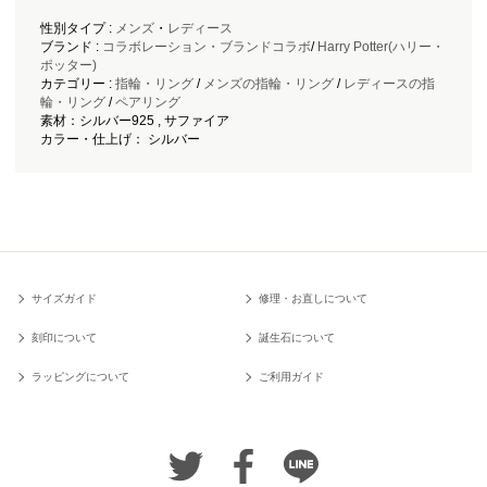
性別タイプ :
メンズ
・
レディース
ブランド :
コラボレーション・ブランドコラボ
/
Harry Potter(ハリー・
ポッター)
カテゴリー :
指輪・リング
/
メンズの指輪・リング
/
レディースの指
輪・リング
/
ペアリング
素材：シルバー925 , サファイア
カラー・仕上げ： シルバー
サイズガイド
修理・お直しについて
刻印について
誕生石について
ラッピングについて
ご利用ガイド