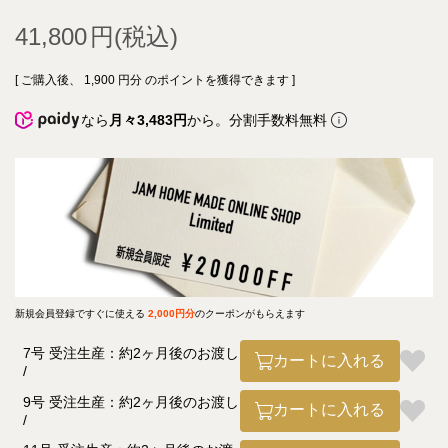
41,800
[ ご購入後、
1,900
円分 のポイントを獲得できます ]
なら
月々3,483円
から。分割手数料無料
新規会員登録ですぐに使える
2,000円分
のクーポンがもらえます
7号 受注生産：約2ヶ月後のお渡し
カートに入れる
9号 受注生産：約2ヶ月後のお渡し
カートに入れる