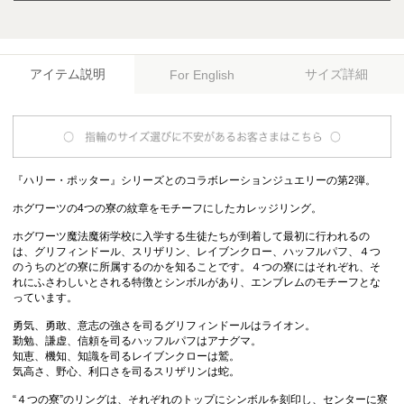
アイテム説明
サイズ詳細
For English
『ハリー・ポッター』シリーズとのコラボレーションジュエリーの第2弾。
ホグワーツの4つの寮の紋章をモチーフにしたカレッジリング。
ホグワーツ魔法魔術学校に入学する生徒たちが到着して最初に行われるの
は、グリフィンドール、スリザリン、レイブンクロー、ハッフルパフ、４つ
のうちのどの寮に所属するのかを知ることです。４つの寮にはそれぞれ、そ
れにふさわしいとされる特徴とシンボルがあり、エンブレムのモチーフとな
っています。
勇気、勇敢、意志の強さを司るグリフィンドールはライオン。
勤勉、謙虚、信頼を司るハッフルパフはアナグマ。
知恵、機知、知識を司るレイブンクローは鷲。
気高さ、野心、利口さを司るスリザリンは蛇。
“４つの寮”のリングは、それぞれのトップにシンボルを刻印し、センターに寮