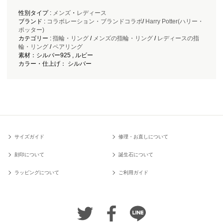
性別タイプ :
メンズ
・
レディース
ブランド :
コラボレーション・ブランドコラボ
/
Harry Potter(ハリー・
ポッター)
カテゴリー :
指輪・リング
/
メンズの指輪・リング
/
レディースの指
輪・リング
/
ペアリング
素材：シルバー925 , ルビー
カラー・仕上げ： シルバー
サイズガイド
修理・お直しについて
刻印について
誕生石について
ラッピングについて
ご利用ガイド