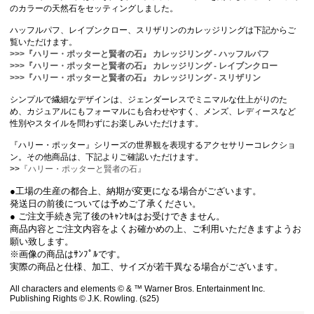
のカラーの天然石をセッティングしました。
ハッフルパフ、レイブンクロー、スリザリンのカレッジリングは下記からご
覧いただけます。
>>>『ハリー・ポッターと賢者の石』 カレッジリング - ハッフルパフ
>>>『ハリー・ポッターと賢者の石』 カレッジリング - レイブンクロー
>>>『ハリー・ポッターと賢者の石』 カレッジリング - スリザリン
シンプルで繊細なデザインは、ジェンダーレスでミニマルな仕上がりのた
め、カジュアルにもフォーマルにも合わせやすく、メンズ、レディースなど
性別やスタイルを問わずにお楽しみいただけます。
『ハリー・ポッター』シリーズの世界観を表現するアクセサリーコレクショ
ン。その他商品は、下記よりご確認いただけます。
>>
『ハリー・ポッターと賢者の石』
●工場の生産の都合上、納期が変更になる場合がございます。
発送日の前後については予めご了承ください。
● ご注文手続き完了後のｷｬﾝｾﾙはお受けできません。
商品内容とご注文内容をよくお確かめの上、ご利用いただきますようお
願い致します。
※画像の商品はｻﾝﾌﾟﾙです。
実際の商品と仕様、加工、サイズが若干異なる場合がございます。
All characters and elements © & ™ Warner Bros. Entertainment Inc.
Publishing Rights © J.K. Rowling. (s25)