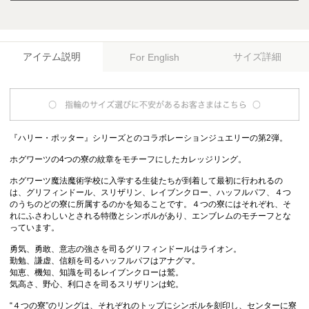
アイテム説明
サイズ詳細
For English
『ハリー・ポッター』シリーズとのコラボレーションジュエリーの第2弾。
ホグワーツの4つの寮の紋章をモチーフにしたカレッジリング。
ホグワーツ魔法魔術学校に入学する生徒たちが到着して最初に行われるの
は、グリフィンドール、スリザリン、レイブンクロー、ハッフルパフ、４つ
のうちのどの寮に所属するのかを知ることです。４つの寮にはそれぞれ、そ
れにふさわしいとされる特徴とシンボルがあり、エンブレムのモチーフとな
っています。
勇気、勇敢、意志の強さを司るグリフィンドールはライオン。
勤勉、謙虚、信頼を司るハッフルパフはアナグマ。
知恵、機知、知識を司るレイブンクローは鷲。
気高さ、野心、利口さを司るスリザリンは蛇。
“４つの寮”のリングは、それぞれのトップにシンボルを刻印し、センターに寮