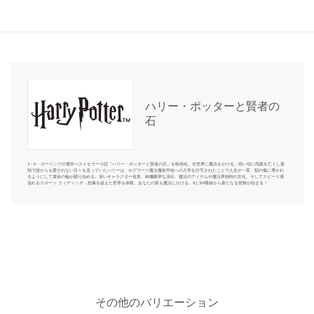
ハリー・ポッターと賢者の
石
J・K・ローリングの傑作ベストセラー小説『ハリー・ポッターと賢者の石』を映画化、全世界に魔法をかける。幼い頃に両親を亡くし孤
独で誰からも愛されない日々を送っていたハリーは、ホグワーツ魔法魔術学校への入学を許可されたことで人生が一変、額の傷に導かれ
るようにして運命の輪が廻り始める。深いキャラクター造形、絢爛豪華な演出、魔法のアイテムや魔法界独特の文化、そしてスピード感
溢れるスポーツ クィディッチ…想像を超えた世界を体験。あなたの家も魔法にかける。9と3/4番線から新たなる冒険が始まる！
その他のバリエーション