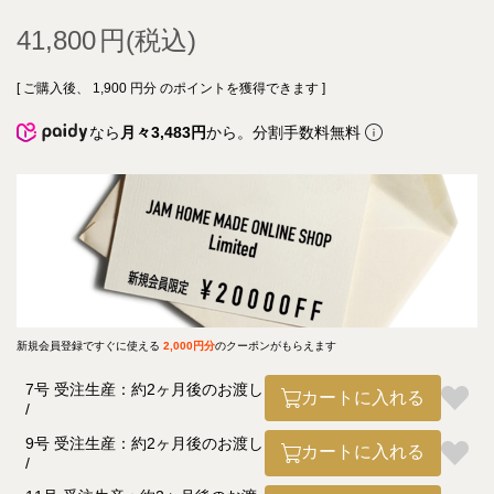
41,800
[ ご購入後、
1,900
円分 のポイントを獲得できます ]
なら
月々3,483円
から。分割手数料無料
新規会員登録ですぐに使える
2,000円分
のクーポンがもらえます
7号 受注生産：約2ヶ月後のお渡し
カートに入れる
9号 受注生産：約2ヶ月後のお渡し
カートに入れる