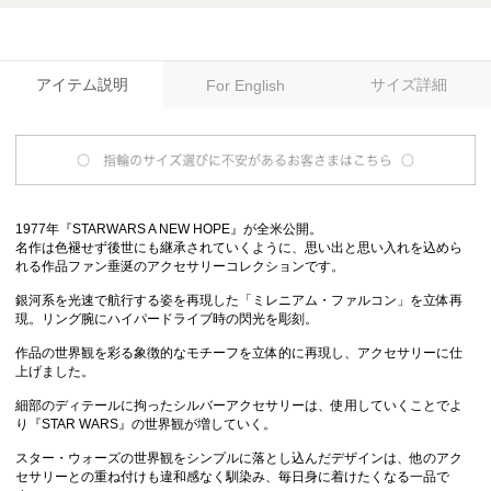
アイテム説明
サイズ詳細
For English
1977年『STARWARS A NEW HOPE』が全米公開。
名作は色褪せず後世にも継承されていくように、思い出と思い入れを込めら
れる作品ファン垂涎のアクセサリーコレクションです。
銀河系を光速で航行する姿を再現した「ミレニアム・ファルコン」を立体再
現。リング腕にハイパードライブ時の閃光を彫刻。
作品の世界観を彩る象徴的なモチーフを立体的に再現し、アクセサリーに仕
上げました。
細部のディテールに拘ったシルバーアクセサリーは、使用していくことでよ
り『STAR WARS』の世界観が増していく。
スター・ウォーズの世界観をシンプルに落とし込んだデザインは、他のアク
セサリーとの重ね付けも違和感なく馴染み、毎日身に着けたくなる一品で