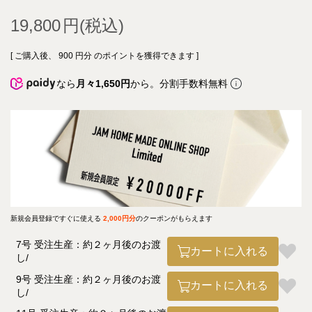
19,800
[ ご購入後、
900
円分 のポイントを獲得できます ]
なら
月々1,650円
から。分割手数料無料
新規会員登録ですぐに使える
2,000円分
のクーポンがもらえます
7号 受注生産：約２ヶ月後のお渡
カートに入れる
し
9号 受注生産：約２ヶ月後のお渡
カートに入れる
し