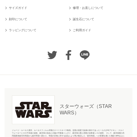
サイズガイド
修理・お直しについて
刻印について
誕生石について
ラッピングについて
ご利用ガイド
スターウォーズ（STAR
WARS）
ジョージ・ルーカス原作、ルーカスフィルム作製のスペースオペラ映画。辺境の惑星で奴隷の身分であった一人の少年アナキン・スカイ
ウォーカーとその子供達の成長、銀河系の自由と正義の守護者ジェダイ、銀河系の悪と恐怖の信奉者シスの攻防、 そして、銀河規模の共
同国家体銀河共和国から銀河帝国へ変わり、帝国の圧制に対する反乱により再び復活した「新共和国」への変遷を描いた物語 35年以上に