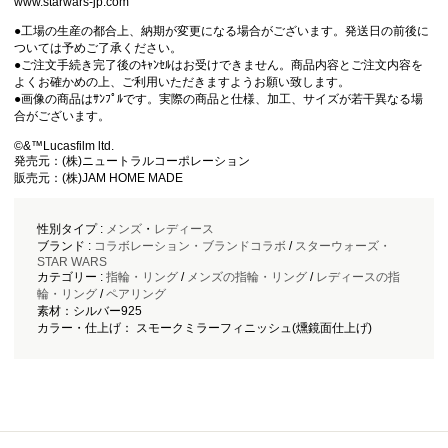
www.starwars-jp.com
●工場の生産の都合上、納期が変更になる場合がございます。発送日の前後に
ついては予めご了承ください。
●ご注文手続き完了後のｷｬﾝｾﾙはお受けできません。商品内容とご注文内容を
よくお確かめの上、ご利用いただきますようお願い致します。
●画像の商品はｻﾝﾌﾟﾙです。実際の商品と仕様、加工、サイズが若干異なる場
合がございます。
©&™Lucasfilm ltd.
発売元：(株)ニュートラルコーポレーション
販売元：(株)JAM HOME MADE
性別タイプ :
メンズ
・
レディース
ブランド :
コラボレーション・ブランドコラボ
/
スターウォーズ・
STAR WARS
カテゴリー :
指輪・リング
/
メンズの指輪・リング
/
レディースの指
輪・リング
/
ペアリング
素材：シルバー925
カラー・仕上げ： スモークミラーフィニッシュ(燻鏡面仕上げ)