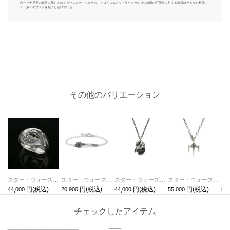
わたり全世界の観客に親しまれてきたスター・ウォーズ。ヒロイズムとキャラクターの持つ無限の可能性に対する称賛は今もなお根強
く、多くのファンを魅了し続けている。
その他のバリエーション
スター・ウォーズ "STAR WARS™" ジャバ・ザ・ハット リング/指輪
スター・ウォーズ"STARWARS™" ミレニアムファルコン ブレスレット-シルバー
スター・ウォーズ "STAR WARS™"ダース・ベイダー デスマスクネックレス
スター・ウォーズ "STAR WARS™" Xウイングネックレス
44,000
20,900
44,000
55,000
55,
チェックしたアイテム