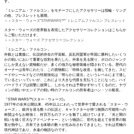
す。
「ミレニアム・ファルコン」をモチーフにしたアクセサリーは指輪・リング
の他、ブレスレットも展開。
＞＞スター・ウォーズ"STARWARS™" ミレニアムファルコン ブレスレット
スター・ウォーズの世界観を表現したアクセサリーコレクションはこちらか
らご覧いただけます。
＞＞スター・ウォーズ アクセサリーコレクション
「ミレニアム・ファルコン」
外観とは裏腹に、伝説的存在の宇宙船。反乱同盟軍が帝国に勝利したいくつ
かの戦いにおいて重要な役割を果たした。外装を見る限り、ボロのジャンク
にしか見えない貨物船だが、多くの強力な秘密装備が隠されている。歴代の
オーナーは長年にわたり、この貨物船に「特殊な改造」を施してきた。スピ
ードやシールドなどの性能強化は「明らかに違法」というレベルにまで達し
ているといっていいが、これにより大きな代償を支払うことになった。ハイ
パードライブは頻繁に故障し、しかもそれは予期せずやってくるのだ。ヤヴ
ィンの戦いやエンドアの戦い時のファルコンの所有者はハン・ソロ船長。
『STAR WARS™(スター・ウォーズ)』
1977年の全米公開以来、45年以上にわたって世界中で愛される「スター・ウ
ォーズ」。銀河を巡る数々の伝説と、キャラクターが持つ無限の可能性への
称賛は今なお根強く、何百万ものファンを魅了し続けています。「光と闇の
戦いを描く壮大なアドベンチャー」という物語に、世代を超えて全世界の観
客が熱中し、共有できる体験の数々が生み出されてきました。それは究極の
現代神話であり、永遠の物語なのです。