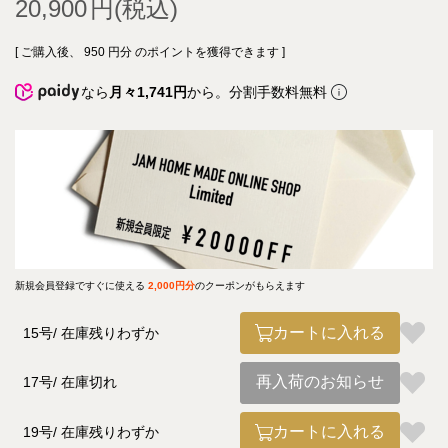
20,900
[ ご購入後、
950
円分 のポイントを獲得できます ]
なら
月々1,741円
から。分割手数料無料
新規会員登録ですぐに使える
2,000円分
のクーポンがもらえます
カートに入れる
15号
在庫残りわずか
再入荷のお知らせ
17号
在庫切れ
カートに入れる
19号
在庫残りわずか