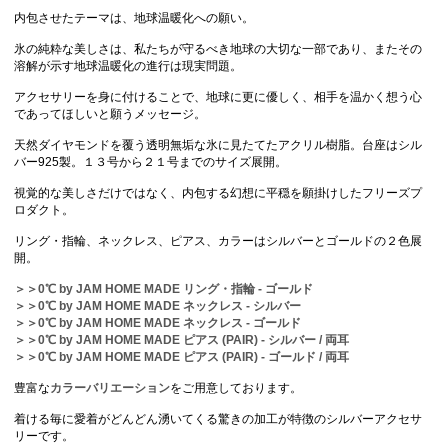
内包させたテーマは、地球温暖化への願い。
氷の純粋な美しさは、私たちが守るべき地球の大切な一部であり、またその
溶解が示す地球温暖化の進行は現実問題。
アクセサリーを身に付けることで、地球に更に優しく、相手を温かく想う心
であってほしいと願うメッセージ。
天然ダイヤモンドを覆う透明無垢な氷に見たてたアクリル樹脂。台座はシル
バー925製。１３号から２１号までのサイズ展開。
視覚的な美しさだけではなく、内包する幻想に平穏を願掛けしたフリーズプ
ロダクト。
リング・指輪、ネックレス、ピアス、カラーはシルバーとゴールドの２色展
開。
＞＞0℃ by JAM HOME MADE リング・指輪 - ゴールド
＞＞0℃ by JAM HOME MADE ネックレス - シルバー
＞＞0℃ by JAM HOME MADE ネックレス - ゴールド
＞＞0℃ by JAM HOME MADE ピアス (PAIR) - シルバー / 両耳
＞＞0℃ by JAM HOME MADE ピアス (PAIR) - ゴールド / 両耳
豊富な
カラーバリエーション
をご用意しております。
着ける毎に愛着がどんどん湧いてくる驚きの加工が特徴のシルバーアクセサ
リーです。