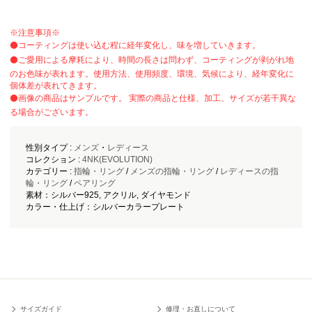
※注意事項※
⚫️コーティングは使い込む程に経年変化し、味を増していきます。
⚫️ご愛用による摩耗により、時間の長さは問わず、コーティングが剥がれ地
のお色味が表れます。使用方法、使用頻度、環境、気候により、経年変化に
個体差が表れてきます。
⚫️画像の商品はサンプルです。 実際の商品と仕様、加工、サイズが若干異な
る場合がございます。
性別タイプ :
メンズ
・
レディース
コレクション :
4NK(EVOLUTION)
カテゴリー :
指輪・リング
/
メンズの指輪・リング
/
レディースの指
輪・リング
/
ペアリング
素材：シルバー925, アクリル, ダイヤモンド
カラー・仕上げ：シルバーカラープレート
サイズガイド
修理・お直しについて