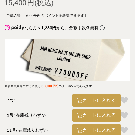
15,400
[ ご購入後、
700
円分 のポイントを獲得できます ]
なら
月々1,283円
から。分割手数料無料
新規会員登録ですぐに使える
2,000円分
のクーポンがもらえます
カートに入れる
7号
カートに入れる
9号
在庫残りわずか
カートに入れる
11号
在庫残りわずか