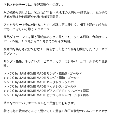
内包させたテーマは、地球温暖化への願い。
氷の純粋な美しさは、私たちが守るべき地球の大切な一部であり、またその
溶解が示す地球温暖化の進行は現実問題。
アクセサリーを身に付けることで、地球に更に優しく、相手を温かく想う心
であってほしいと願うメッセージ。
天然ダイヤモンドを覆う透明無垢な氷に見たてたアクリル樹脂。台座はシル
バー925製。１３号から２１号までのサイズ展開。
視覚的な美しさだけではなく、内包する幻想に平穏を願掛けしたフリーズプ
ロダクト。
リング・指輪、ネックレス、ピアス、カラーはシルバーとゴールドの２色展
開。
＞＞0℃ by JAM HOME MADE リング・指輪S - ゴールド
＞＞0℃ by JAM HOME MADE リング・指輪 - ゴールド
＞＞0℃ by JAM HOME MADE ネックレス - シルバー
＞＞0℃ by JAM HOME MADE ネックレス - ゴールド
＞＞0℃ by JAM HOME MADE ピアス (PAIR) - シルバー / 両耳
＞＞0℃ by JAM HOME MADE ピアス (PAIR) - ゴールド / 両耳
豊富な
カラーバリエーション
をご用意しております。
着ける毎に愛着がどんどん湧いてくる驚きの加工が特徴のシルバーアクセサ