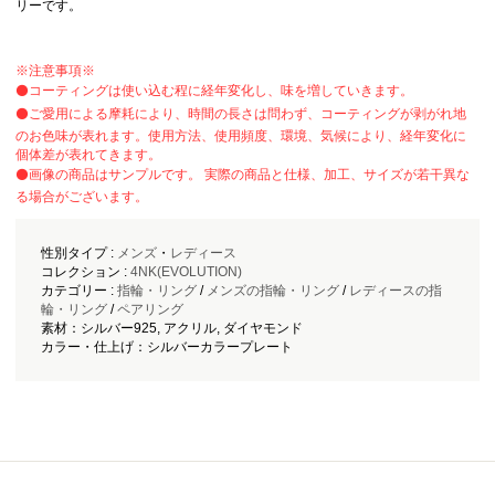
リーです。
※注意事項※
⚫️コーティングは使い込む程に経年変化し、味を増していきます。
⚫️ご愛用による摩耗により、時間の長さは問わず、コーティングが剥がれ地
のお色味が表れます。使用方法、使用頻度、環境、気候により、経年変化に
個体差が表れてきます。
⚫️画像の商品はサンプルです。 実際の商品と仕様、加工、サイズが若干異な
る場合がございます。
性別タイプ :
メンズ
・
レディース
コレクション :
4NK(EVOLUTION)
カテゴリー :
指輪・リング
/
メンズの指輪・リング
/
レディースの指
輪・リング
/
ペアリング
素材：シルバー925, アクリル, ダイヤモンド
カラー・仕上げ：シルバーカラープレート