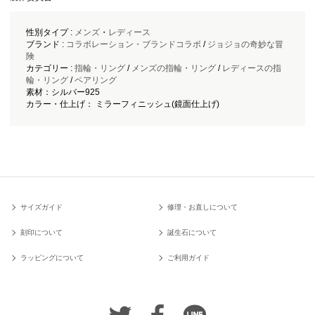
性別タイプ :
メンズ
・
レディース
ブランド :
コラボレーション・ブランドコラボ
/
ジョジョの奇妙な冒
険
カテゴリー :
指輪・リング
/
メンズの指輪・リング
/
レディースの指
輪・リング
/
ペアリング
素材：シルバー925
カラー・仕上げ： ミラーフィニッシュ(鏡面仕上げ)
サイズガイド
修理・お直しについて
刻印について
誕生石について
ラッピングについて
ご利用ガイド