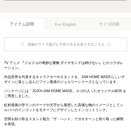
アイテム説明
サイズ詳細
For English
TV アニメ
『ジョジョの奇妙な冒険 ダイヤモンドは砕けない』
とのコラボレ
ーション。
作品世界を代表するキャラクターやスタンドを、JAM HOME MADEらしいデ
ザインに落とし込んだファン垂涎のジュエリーシリーズとなっています。
パッケージには「JOJO×JAM HOME MADE」ロゴの入ったオリジナルBOX を
ご用意しました。
虹村億泰の学ランのマークや文字から着想した高価な物のイメージとしてシ
ルバーのインゴットをモチーフにデザインしたインゴットリング。
空間を削り取るスタンド能力「ザ・ハンド」でガオオーンと削り取った瞬間
を表現。