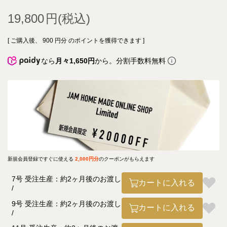
19,800
[ ご購入後、
900
円分 のポイントを獲得できます ]
なら
月々1,650円
から。分割手数料無料
新規会員登録ですぐに使える
2,000円分
のクーポンがもらえます
7号 受注生産：約2ヶ月後のお渡し
カートに入れる
9号 受注生産：約2ヶ月後のお渡し
カートに入れる