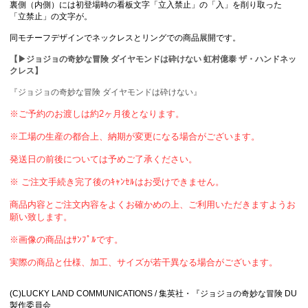
裏側（内側）には初登場時の看板文字「立入禁止」の「入」を削り取った
「立禁止」の文字が。
同モチーフデザインでネックレスとリングでの商品展開です。
【▶ジョジョの奇妙な冒険 ダイヤモンドは砕けない 虹村億泰 ザ・ハンドネッ
クレス】
『ジョジョの奇妙な冒険 ダイヤモンドは砕けない』
※ご予約のお渡しは約2ヶ月後となります。
※工場の生産の都合上、納期が変更になる場合がございます。
発送日の前後については予めご了承ください。
※ ご注文手続き完了後のｷｬﾝｾﾙはお受けできません。
商品内容とご注文内容をよくお確かめの上、ご利用いただきますようお
願い致します。
※画像の商品はｻﾝﾌﾟﾙです。
実際の商品と仕様、加工、サイズが若干異なる場合がございます。
(C)LUCKY LAND COMMUNICATIONS / 集英社・『ジョジョの奇妙な冒険 DU
製作委員会