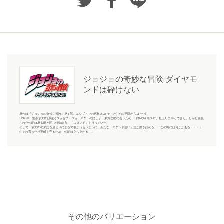
ジョジョの奇妙な冒険 ダイヤモ
ンドは砕けない
原作は『ジョジョの奇妙な冒険』第4 部。エジプトでの宿敵DIO( ディオ) との死闘から11 年後。
1999 年、空条承太郎は祖父ジョセフ・ジョースターの隠し子、東方仗助に会うため、日本のM 県S 市、杜王町にやってきた。しかし発見
された仗助は承太郎と同じ特殊能力、「スタンド」を持っていた。
そして、承太郎の来訪を皮切りにまるで引かれ合うように、新たな「スタンド使い」達が動き始める。「この町には何かがある・・・」
生まれ育った杜王町を守るため、仗助は立ち上がる―。
その他のバリエーション