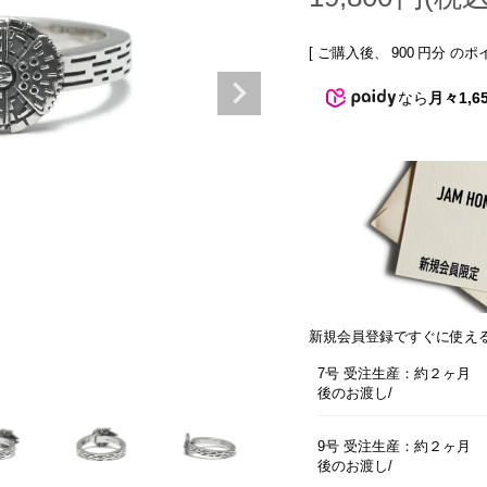
[ ご購入後、
900
円分 のポ
なら
月々1,6
新規会員登録ですぐに使え
7号 受注生産：約２ヶ月
後のお渡し
9号 受注生産：約２ヶ月
後のお渡し