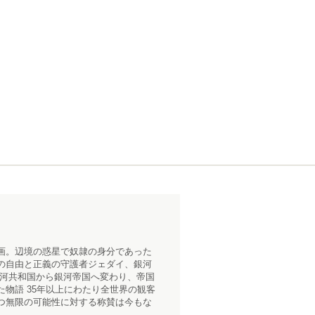
画。辺境の惑星で奴隷の身分であった
の自由と正義の守護者ジェダイ、銀河
銀河共和国から銀河帝国へ変わり、帝国
物語 35年以上にわたり全世界の観客
つ無限の可能性に対する称賛は今もな