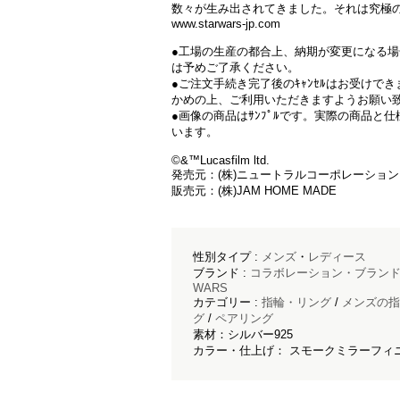
数々が生み出されてきました。それは究極
www.starwars-jp.com
●工場の生産の都合上、納期が変更になる
は予めご了承ください。
●ご注文手続き完了後のｷｬﾝｾﾙはお受けで
かめの上、ご利用いただきますようお願い
●画像の商品はｻﾝﾌﾟﾙです。実際の商品と
います。
©&™Lucasfilm ltd.
発売元：(株)ニュートラルコーポレーション
販売元：(株)JAM HOME MADE
性別タイプ :
メンズ
・
レディース
ブランド :
コラボレーション・ブラン
WARS
カテゴリー :
指輪・リング
/
メンズの指
グ
/
ペアリング
素材：シルバー925
カラー・仕上げ： スモークミラーフィニ