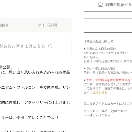
納期の短縮やサ
サイズ詳細
glish
【商品の配送に関して】
■ 在庫のある商品の場合
AM11:45までのご注文は当日中
祝日を除く)
お届け日時指定便は3営業日以降で
が全米公開。
■ 予約・受注商品の場合
うに、思い出と思い入れを込められる作品
予約・受注商品が入荷次第ご発送と
す。
■
予約・受注商品を含む複数商品を
ご予約・受注商品を含んだご注文に
レニアム・ファルコン」を立体再現。リン
いております。お急ぎの場合は、お
ます。
詳細を見る
体的に再現し、アクセサリーに仕上げまし
気になるアイテムはカートに入れて
キャンセル・返品・交換について
＞＞詳しくはこちら
サリーは、使用していくことでより