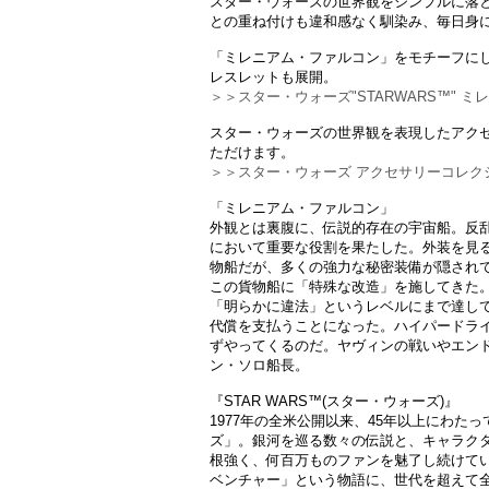
スター・ウォーズの世界観をシンプルに落
との重ね付けも違和感なく馴染み、毎日身
「ミレニアム・ファルコン」をモチーフに
レスレットも展開。
＞＞スター・ウォーズ"STARWARS™" 
スター・ウォーズの世界観を表現したアク
ただけます。
＞＞スター・ウォーズ アクセサリーコレク
「ミレニアム・ファルコン」
外観とは裏腹に、伝説的存在の宇宙船。反
において重要な役割を果たした。外装を見
物船だが、多くの強力な秘密装備が隠され
この貨物船に「特殊な改造」を施してきた
「明らかに違法」というレベルにまで達し
代償を支払うことになった。ハイパードラ
ずやってくるのだ。ヤヴィンの戦いやエン
ン・ソロ船長。
『STAR WARS™(スター・ウォーズ)』
1977年の全米公開以来、45年以上にわた
ズ」。銀河を巡る数々の伝説と、キャラク
根強く、何百万ものファンを魅了し続けて
ベンチャー」という物語に、世代を超えて