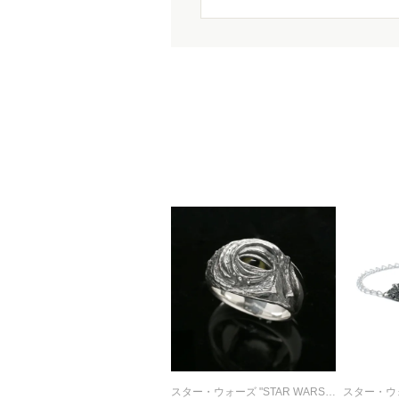
スター・ウォーズ "STAR WARS™" ジャバ・ザ・ハット リング/指輪