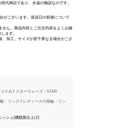
の現代神話であり、永遠の物語なのです。
場合がございます。発送日の前後について
きません。商品内容とご注文内容をよくお確
致します。
仕様、加工、サイズが若干異なる場合がござ
ドコラボ
/
スターウォーズ・STAR
輪・リング
/
レディースの指輪・リン
ッシュ(燻鏡面仕上げ)