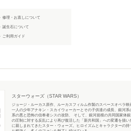
修理・お直しについて
誕生石について
ご利用ガイド
スターウォーズ（STAR WARS）
ジョージ・ルーカス原作、ルーカスフィルム作製のスペースオペラ映
一人の少年アナキン・スカイウォーカーとその子供達の成長、銀河系
系の悪と恐怖の信奉者シスの攻防、 そして、銀河規模の共同国家体
の圧制に対する反乱により再び復活した「新共和国」への変遷を描いた
に親しまれてきたスター・ウォーズ。ヒロイズムとキャラクターの持
お根強く、多くのファンを魅了し続けている。