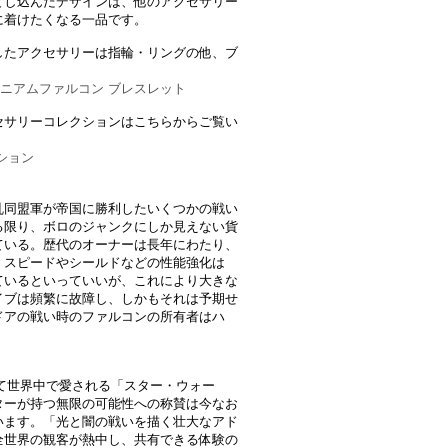
とし込んだデザインは、他のアクセサリー
に着けたくなる一品です。
したアクセサリーは指輪・リングの他、ブ
ミレニアムファルコン ブレスレット
セサリーコレクションはこちらからご覧い
ション
乱同盟軍が帝国に勝利したいくつかの戦い
る限り、ボロのジャンクにしか見えない貨
ている。歴代のオーナーは長年にわたり、
。スピードやシールドなどの性能強化は
ているといっていいが、これにより大きな
イブは頻繁に故障し、しかもそれは予期せ
ドアの戦い時のファルコンの所有者はハ
って世界中で愛される「スター・ウォー
ターが持つ無限の可能性への称賛は今なお
います。「光と闇の戦いを描く壮大なアド
全世界の観客が熱中し、共有できる体験の