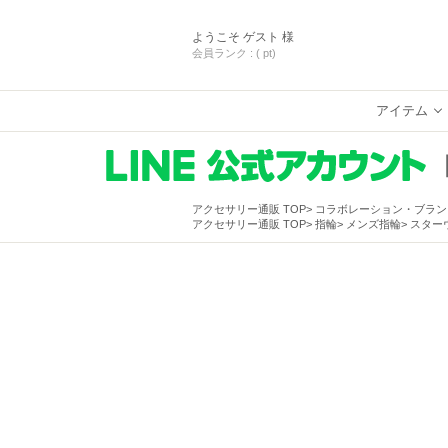
ようこそ
ゲスト 様
会員ランク :
( pt)
アイテム
アクセサリー通販 TOP
コラボレーション・ブラン
アクセサリー通販 TOP
指輪
メンズ指輪
スターウ