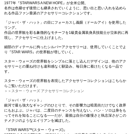
1977年『STARWARS A NEW HOPE』が全米公開。
名作は色褪せず後世にも継承されていくように、思い出と思い入れを込めら
れる作品ファン垂涎のアクセサリーコレクションです。
「ジャバ・ザ・ハット」の目にフォーカスし義眼（ドールアイ）を使用した
リング。
作品の世界観を彩る象徴的なモチーフを1級貴金属装身具技能士が立体的に再
現し、アクセサリーに仕上げました。
細部のディテールに拘ったシルバーアクセサリーは、使用していくことでよ
り『STAR WARS』の世界観が増していく。
スター・ウォーズの世界観をシンプルに落とし込んだデザインは、他のアク
セサリーとの重ね付けも違和感なく馴染み、毎日身に着けたくなる一品で
す。
スター・ウォーズの世界観を表現したアクセサリーコレクションはこちらか
らご覧いただけます。
＞＞スター・ウォーズ アクセサリーコレクション
「ジャバ・ザ・ハット」
銀河で最も強大なギャングのひとりで、その影響力は暗黒街だけでなく政界
にもおよぶ。ジャバは、二度目のチャンスを与えない。ハン・ソロは身をも
ってそれを知ることになる――だが、最後は自分の傲慢さと執念深さがこの
ナメクジのようなエイリアンを滅ぼした。
『STAR WARS™(スター・ウォーズ)』