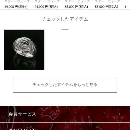
スター・ウォーズ "STAR WARS™" ジャバ・ザ・ハット リング/指輪
スター・ウォーズ "STAR WARS™"ダース・ベイダー デスマスクネックレス
スター・ウォーズ "STAR WARS™" Xウイングネックレス
スター・ウォーズ "STAR WARS™" TIE・アドバンストx1 ネックレス
44,000
44,000
55,000
55,000
60,
チェックしたアイテム
チェックしたアイテムをもっと見る
会員サービス