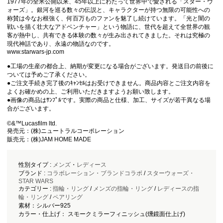
1977年の全米公開以来、45年以上にわたって世界中で愛される「スター・ウ
ォーズ」。銀河を巡る数々の伝説と、キャラクターが持つ無限の可能性への
称賛は今なお根強く、何百万ものファンを魅了し続けています。「光と闇の
戦いを描く壮大なアドベンチャー」という物語に、世代を超えて全世界の観
客が熱中し、共有できる体験の数々が生み出されてきました。それは究極の
現代神話であり、永遠の物語なのです。
www.starwars-jp.com
●工場の生産の都合上、納期が変更になる場合がございます。発送日の前後に
ついては予めご了承ください。
●ご注文手続き完了後のｷｬﾝｾﾙはお受けできません。商品内容とご注文内容を
よくお確かめの上、ご利用いただきますようお願い致します。
●画像の商品はｻﾝﾌﾟﾙです。実際の商品と仕様、加工、サイズが若干異なる場
合がございます。
©&™Lucasfilm ltd.
発売元：(株)ニュートラルコーポレーション
販売元：(株)JAM HOME MADE
性別タイプ :
メンズ
・
レディース
ブランド :
コラボレーション・ブランドコラボ
/
スターウォーズ・
STAR WARS
カテゴリー :
指輪・リング
/
メンズの指輪・リング
/
レディースの指
輪・リング
/
ペアリング
素材：シルバー925
カラー・仕上げ： スモークミラーフィニッシュ(燻鏡面仕上げ)