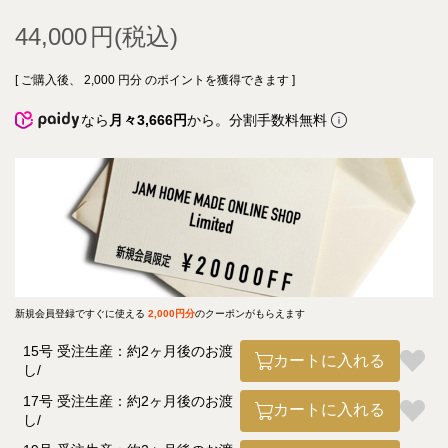
44,000
[ ご購入後、
2,000
円分 のポイントを獲得できます ]
なら
月々3,666円
から。分割手数料無料
新規会員登録ですぐに使える
2,000円分
のクーポンがもらえます
15号 受注生産：約2ヶ月後のお渡
カートに入れる
し
17号 受注生産：約2ヶ月後のお渡
カートに入れる
し