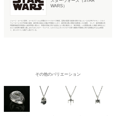
スターウォーズ（STAR
WARS）
ジョージ・ルーカス原作、ルーカスフィルム作製のスペースオペラ映画。辺境の惑星で奴隷の身分であった一人の少年アナキン・スカイ
ウォーカーとその子供達の成長、銀河系の自由と正義の守護者ジェダイ、銀河系の悪と恐怖の信奉者シスの攻防、 そして、銀河規模の共
同国家体銀河共和国から銀河帝国へ変わり、帝国の圧制に対する反乱により再び復活した「新共和国」への変遷を描いた物語 35年以上に
わたり全世界の観客に親しまれてきたスター・ウォーズ。ヒロイズムとキャラクターの持つ無限の可能性に対する称賛は今もなお根強
く、多くのファンを魅了し続けている。
その他のバリエーション