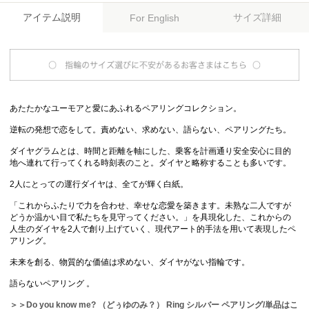
アイテム説明
サイズ詳細
For English
あたたかなユーモアと愛にあふれるペアリングコレクション。
逆転の発想で恋をして。責めない、求めない、語らない、ペアリングたち。
ダイヤグラムとは、時間と距離を軸にした、乗客を計画通り安全安心に目的
地へ連れて行ってくれる時刻表のこと。ダイヤと略称することも多いです。
2人にとっての運行ダイヤは、全てが輝く白紙。
「これからふたりで力を合わせ、幸せな恋愛を築きます。未熟な二人ですが
どうか温かい目で私たちを見守ってください。」を具現化した、これからの
人生のダイヤを2人で創り上げていく、現代アート的手法を用いて表現したペ
アリング。
未来を創る、物質的な価値は求めない、ダイヤがない指輪です。
語らないペアリング 。
＞＞Do you know me? （どぅゆのみ？） Ring シルバー ペアリング/単品はこ