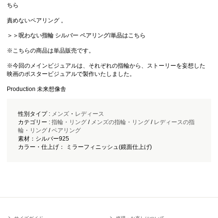
ちら
責めないペアリング 。
＞＞呪わない指輪 シルバー ペアリング/単品はこちら
※こちらの商品は単品販売です。
※今回のメインビジュアルは、それぞれの指輪から、ストーリーを妄想した
映画のポスタービジュアルで製作いたしました。
Production 未来想像舎
性別タイプ :
メンズ
・
レディース
カテゴリー :
指輪・リング
/
メンズの指輪・リング
/
レディースの指
輪・リング
/
ペアリング
素材：シルバー925
カラー・仕上げ： ミラーフィニッシュ(鏡面仕上げ)