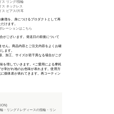
ェイス リング/指輪
フェイス ネックレス
ェイス ピアス/片耳
の象徴を、身につけるプロダクトとして再
ただけます。
コラボレーションはこちら
場合がございます。発送日の前後について
きません。商品内容とご注文内容をよくお確
致します。
仕様、加工、サイズが若干異なる場合がござ
味を増していきます。<ご愛用による摩耗
グが剥がれ地のお色味が表れます。使用方
化に個体差が表れてきます。再コーティン
ON)
輪・リング
/
レディースの指輪・リン