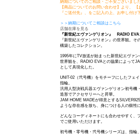
納期についてのご相談・ご不安ございまし
【商品についてのお問い合わせ】より、 【
『ご送付先』、をご記入の上、お申し付け
＞＞納期についてご相談はこちら
店舗在庫を見る
『新世紀エヴァンゲリオン』 RADIO EV
『新世紀エヴァンゲリオン』の世界観。そ
構築したコレクション。
1995年にTV放送が始まった新世紀エヴ
世界観を、RADIO EVAとの協業によってJ
として具現化した。
UNIT-02（弐号機）をモチーフにしたフ
指輪。
汎用人型決戦兵器エヴァンゲリオン初号機・
造形でアクセサリーへと昇華。
JAM HOME MADEが得意とするSILV
ような存在感を放ち、身につける人の個性
どんなコーディネートにも合わせやすく、
でご使用いただけます。
初号機・零号機・弐号機シリーズは、指輪