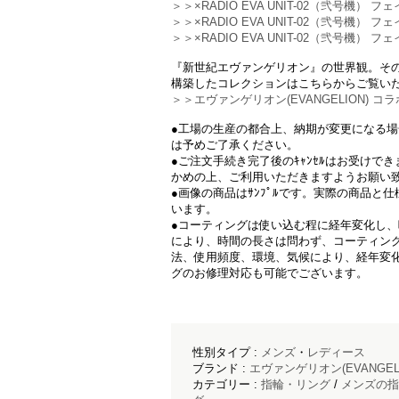
＞＞×RADIO EVA UNIT-02（弐号機） フ
＞＞×RADIO EVA UNIT-02（弐号機） 
＞＞×RADIO EVA UNIT-02（弐号機） フ
『新世紀エヴァンゲリオン』の世界観。そ
構築したコレクションはこちらからご覧い
＞＞エヴァンゲリオン(EVANGELION) 
●工場の生産の都合上、納期が変更になる
は予めご了承ください。
●ご注文手続き完了後のｷｬﾝｾﾙはお受けで
かめの上、ご利用いただきますようお願い
●画像の商品はｻﾝﾌﾟﾙです。実際の商品と
います。
●コーティングは使い込む程に経年変化し、
により、時間の長さは問わず、コーティン
法、使用頻度、環境、気候により、経年変
グのお修理対応も可能でございます。
性別タイプ :
メンズ
・
レディース
ブランド :
エヴァンゲリオン(EVANGELI
カテゴリー :
指輪・リング
/
メンズの指