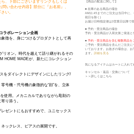
たら、下部にございますリンクもしくは
【商品の配送に関して】
お問い合わせ内容】部分に『お名前』、
■ 在庫のある商品の場合
下さい。
AM11:45までのご注文は当日中
祝日を除く)
お届け日時指定便は3営業日以降で
■ 予約・受注商品の場合
Aコラボレーション企画
予約・受注商品が入荷次第ご発送と
の象徴を、身につけるプロダクトとして再
■
予約・受注商品を含む複数商品を
ご予約・受注商品を含んだご注文に
いております。お急ぎの場合は、お
ァンゲリオン。時代を越えて語り継がれるその
ます。
詳細を見る
AM HOME MADEが、新たにコレクション
気になるアイテムはカートに入れて
キャンセル・返品・交換について
ェイスをダイレクトにデザインにしたリング/
＞＞詳しくはこちら
零号機・弐号機の象徴的な“顔”を、立体
ER925を使用。メカニカルでありながら彫刻の
に寄り添う。
プレゼントにもおすすめで、ユニセックス
、ネックレス、ピアスの展開です。