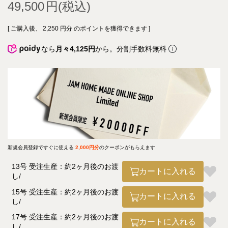
49,500
[ ご購入後、
2,250
円分 のポイントを獲得できます ]
なら
月々4,125円
から。分割手数料無料
新規会員登録ですぐに使える
2,000円分
のクーポンがもらえます
13号 受注生産：約2ヶ月後のお渡
カートに入れる
し
15号 受注生産：約2ヶ月後のお渡
カートに入れる
し
17号 受注生産：約2ヶ月後のお渡
カートに入れる
し