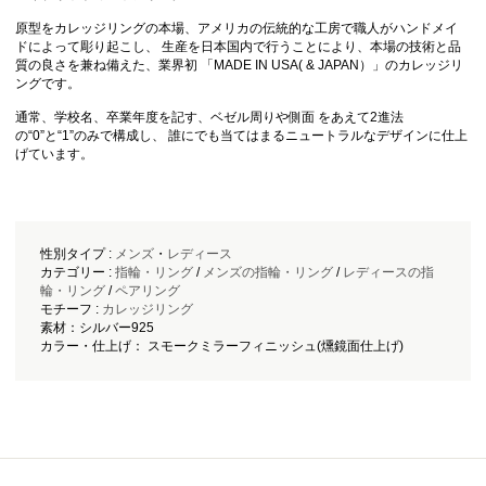
原型をカレッジリングの本場、アメリカの伝統的な工房で職人がハンドメイ
ドによって彫り起こし、 生産を日本国内で行うことにより、本場の技術と品
質の良さを兼ね備えた、業界初 「MADE IN USA( & JAPAN）」のカレッジリ
ングです。
通常、学校名、卒業年度を記す、ベゼル周りや側面 をあえて2進法
の“0”と“1”のみで構成し、 誰にでも当てはまるニュートラルなデザインに仕上
げています。
性別タイプ :
メンズ
・
レディース
カテゴリー :
指輪・リング
/
メンズの指輪・リング
/
レディースの指
輪・リング
/
ペアリング
モチーフ :
カレッジリング
素材：シルバー925
カラー・仕上げ： スモークミラーフィニッシュ(燻鏡面仕上げ)