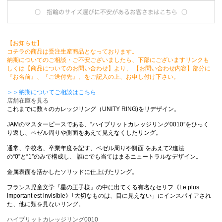
【お知らせ】
コチラの商品は受注生産商品となっております。
納期についてのご相談・ご不安ございましたら、下部にございますリンクも
しくは【商品についてのお問い合わせ】より、 【お問い合わせ内容】部分に
『お名前』、『ご送付先』、をご記入の上、お申し付け下さい。
＞＞納期についてご相談はこちら
店舗在庫を見る
これまでに数々のカレッジリング（UNITY RING)をリデザイン。
JAMのマスターピースである、“ハイブリットカレッジリング0010”をひっく
り返し、ベゼル周りや側面をあえて見えなくしたリング。
通常、学校名、卒業年度を記す、ベゼル周りや側面 をあえて2進法
の“0”と“1”のみで構成し、 誰にでも当てはまるニュートラルなデザイン。
金属表面を活かしたソリッドに仕上げたリング。
フランス児童文学『星の王子様』の中に出てくる有名なセリフ《Le plus
important est invisible》｢大切なものは、目に見えない」にインスパイアされ
た、他に類を見ないリング。
ハイブリットカレッジリング0010