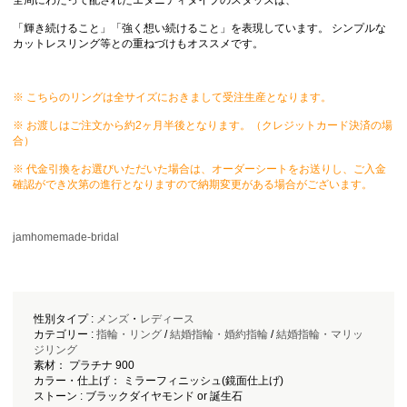
「輝き続けること」「強く想い続けること」を表現しています。 シンプルな
カットレスリング等との重ねづけもオススメです。
※ こちらのリングは全サイズにおきまして受注生産となります。
※ お渡しはご注文から約2ヶ月半後となります。（クレジットカード決済の場
合）
※ 代金引換をお選びいただいた場合は、オーダーシートをお送りし、ご入金
確認ができ次第の進行となりますので納期変更がある場合がございます。
jamhomemade-bridal
性別タイプ :
メンズ
・
レディース
カテゴリー :
指輪・リング
/
結婚指輪・婚約指輪
/
結婚指輪・マリッ
ジリング
素材： プラチナ 900
カラー・仕上げ： ミラーフィニッシュ(鏡面仕上げ)
ストーン : ブラックダイヤモンド or 誕生石