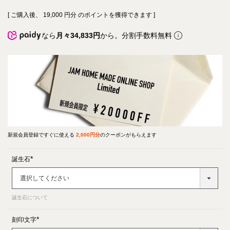
[ ご購入後、
19,000
円分 のポイントを獲得できます ]
なら
月々34,833円
から。分割手数料無料
新規会員登録ですぐに使える
2,000円分
のクーポンがもらえます
誕生石
(必
須)
誕生石について
刻印文字
(必