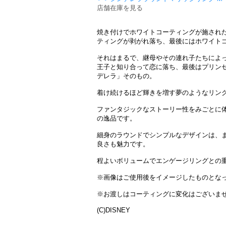
店舗在庫を見る
焼き付けでホワイトコーティングが施され
ティングが剥がれ落ち、最後にはホワイト
それはまるで、継母やその連れ子たちによ
王子と知り合って恋に落ち、最後はプリン
デレラ」そのもの。
着け続けるほど輝きを増す夢のようなリン
ファンタジックなストーリー性をみごとに体
の逸品です。
細身のラウンドでシンプルなデザインは、
良さも魅力です。
程よいボリュームでエンゲージリングとの
※画像はご使用後をイメージしたものとな
※お渡しはコーティングに変化はございま
(C)DISNEY