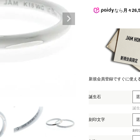
なら
月々26,
新規会員登録ですぐに使え
誕生石
誕生
(必
刻印文字
須)
刻印
(必