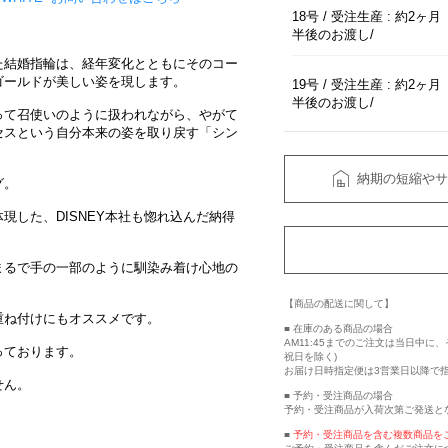
18号 / 受注生産 : 約2ヶ月
半後のお渡し
た結婚指輪は、経年変化とともにそのコー
ゴールドが美しい姿を現します。
19号 / 受注生産 : 約2ヶ月
半後のお渡し
って召使いのように扱われながら、やがて
セスという自分本来の姿を取り戻す「シン
納期の短縮やサ
グ。
現した、DISNEY本社も惚れ込んだ納得
まるで手の一部のように馴染み着け心地の
【商品の配送に関して】
重ね付けにもオススメです。
■ 在庫のある商品の場合
AM11:45までのご注文は当日中
っております。
祝日を除く)
お届け日時指定便は3営業日以降で
せん。
■ 予約・受注商品の場合
予約・受注商品が入荷次第ご発送と
■
予約・受注商品を含む複数商品を