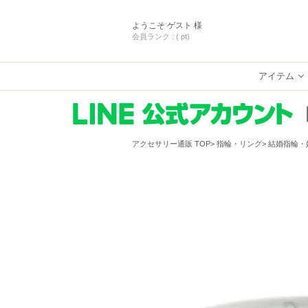
ようこそ
ゲスト 様
会員ランク :
( pt)
アイテム
アクセサリー通販 TOP
指輪・リング
結婚指輪・