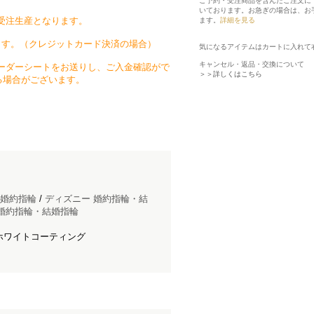
ご予約・受注商品を含んだご注文に
いております。お急ぎの場合は、お
受注生産となります。
ます。
詳細を見る
ます。（クレジットカード決済の場合）
気になるアイテムはカートに入れて
キャンセル・返品・交換について
ーダーシートをお送りし、ご入金確認がで
＞＞詳しくはこちら
る場合がございます。
婚約指輪
/
ディズニー 婚約指輪・結
）-婚約指輪・結婚指輪
ホワイトコーティング