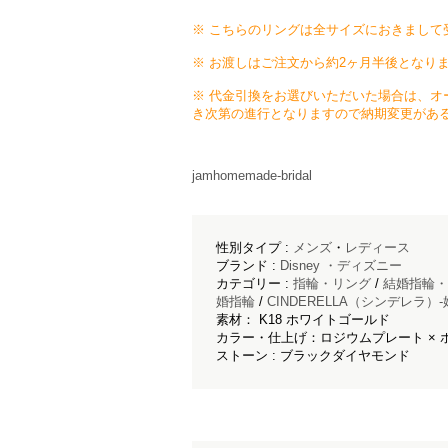
※ こちらのリングは全サイズにおきまして
※ お渡しはご注文から約2ヶ月半後となり
※ 代金引換をお選びいただいた場合は、オ
き次第の進行となりますので納期変更があ
jamhomemade-bridal
性別タイプ :
メンズ
・
レディース
ブランド :
Disney ・ディズニー
カテゴリー :
指輪・リング
/
結婚指輪・
婚指輪
/
CINDERELLA（シンデレラ
素材： K18 ホワイトゴールド
カラー・仕上げ：ロジウムプレート × 
ストーン : ブラックダイヤモンド