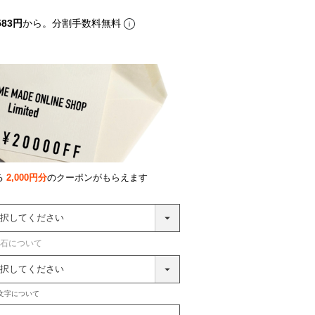
583円
から。分割手数料無料
る
2,000円分
のクーポンがもらえます
石について
文字について