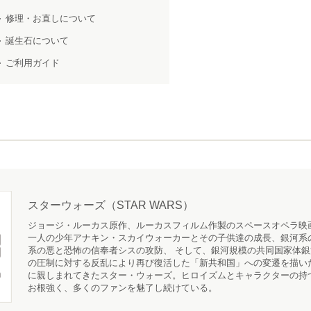
修理・お直しについて
誕生石について
ご利用ガイド
スターウォーズ（STAR WARS）
ジョージ・ルーカス原作、ルーカスフィルム作製のスペースオペラ映
一人の少年アナキン・スカイウォーカーとその子供達の成長、銀河系
系の悪と恐怖の信奉者シスの攻防、 そして、銀河規模の共同国家体
の圧制に対する反乱により再び復活した「新共和国」への変遷を描いた
に親しまれてきたスター・ウォーズ。ヒロイズムとキャラクターの持
お根強く、多くのファンを魅了し続けている。