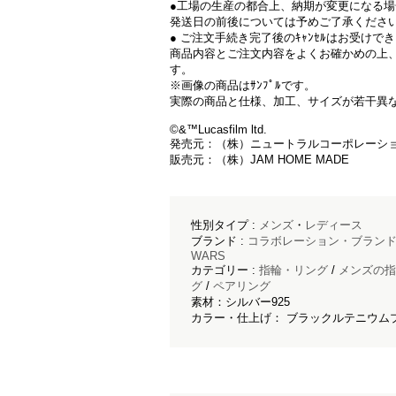
●工場の生産の都合上、納期が変更になる
発送日の前後については予めご了承くださ
● ご注文手続き完了後のｷｬﾝｾﾙはお受けで
商品内容とご注文内容をよくお確かめの上
す。
※画像の商品はｻﾝﾌﾟﾙです。
実際の商品と仕様、加工、サイズが若干異
©&™Lucasfilm ltd.
発売元：（株）ニュートラルコーポレーシ
販売元：（株）JAM HOME MADE
性別タイプ :
メンズ
・
レディース
ブランド :
コラボレーション・ブラン
WARS
カテゴリー :
指輪・リング
/
メンズの指
グ
/
ペアリング
素材：シルバー925
カラー・仕上げ： ブラックルテニウム