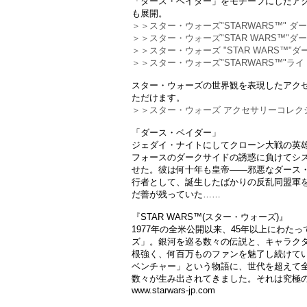
「ダース・ベイダー」をモチーフにしたアク
も展開。
＞＞スター・ウォーズ"STARWARS™" 
＞＞スター・ウォーズ"STAR WARS™"ダ
＞＞スター・ウォーズ "STAR WARS™
＞＞スター・ウォーズ"STARWARS™"ライト
スター・ウォーズの世界観を表現したアク
ただけます。
＞＞スター・ウォーズ アクセサリーコレク
「ダース・ベイダー」
ジェダイ・ナイトにしてクローン大戦の英
フォースのダークサイドの誘惑に負けてシ
せた。彼は何十年も皇帝――邪悪なダース
行者として、誕生したばかりの反乱同盟軍
だ善が残っていた……
『STAR WARS™(スター・ウォーズ)』
1977年の全米公開以来、45年以上にわた
ズ」。銀河を巡る数々の伝説と、キャラク
根強く、何百万ものファンを魅了し続けて
ベンチャー」という物語に、世代を超えて
数々が生み出されてきました。それは究極
www.starwars-jp.com