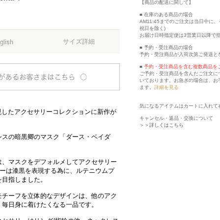
【商品の配送に関して】
■ 在庫のある商品の場合
AM11:45までのご注文は当日中
祝日を除く)
お届け日時指定便は3営業日以降で
サイズ詳細
glish
■ 予約・受注商品の場合
予約・受注商品が入荷次第ご発送と
■
予約・受注商品を含む複数商品を
ご予約・受注商品を含んだご注文に
いております。お急ぎの場合は、お
ます。
詳細を見る
気になるアイテムはカートに入れて
表現したアクセサリーコレクションに新作が
キャンセル・返品・交換について
＞＞詳しくはこちら
シスの暗黒卿のマスク「ダース・ベイダ
は、マスクをデフォルメしてアクセサリー
ラーは漆黒を表現する為に、ルテニウムプ
を目指しました。
モチーフを立体的なデザインは、他のアク
、毎日身に着けたくなる一品です。