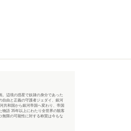
画。辺境の惑星で奴隷の身分であった
の自由と正義の守護者ジェダイ、銀河
銀河共和国から銀河帝国へ変わり、帝国
物語 35年以上にわたり全世界の観客
つ無限の可能性に対する称賛は今もな