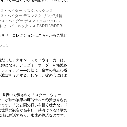
セサリーはリング/指輪の他、ネックレス
ダース・ベイダー マスクネックレス
ース・ベイダー デスマスク リング/指輪
"ダース・ベイダー デスマスクネックレス
セーバーネックレス-DARTHVADER-
セサリーコレクションはこちらからご覧い
ション
雄だったアナキン・スカイウォーカーは、
ス卿となり、ジェダイ・オーダーを壊滅さ
・シディアス――に仕え、皇帝の意志の遂
を滅ぼそうとする。しかし、彼の心にはま
って世界中で愛される「スター・ウォー
ターが持つ無限の可能性への称賛は今なお
います。「光と闇の戦いを描く壮大なアド
全世界の観客が熱中し、共有できる体験の
の現代神話であり、永遠の物語なのです。