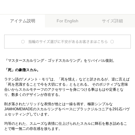
アイテム説明
サイズ詳細
For English
『
マスタースカルリング
・
ゴッドスカルリング
』をリバイバル復刻。
「死」の象徴スカル。
ラテン語の“メメント・モリ”は、「死を憶え」などと訳されるが、逆に言えば
「死を意識することで今を大切にする」ともとれる。 そのポジティブな意味
合いからスカルモチーフのアクセサリーを身につける事はもはや定番とな
り、数多くのデザインが存在する。
削ぎ落されたソリッドな表情が他とは一線を画す、極新シンプルな
JAMHOMEMADEのスカルリングをベースにブラックジルコニアを291石パヴ
ェセッティングしています。
均等のとれた、スムーズな表情に仕上げられたスカルに輝石を敷き詰めるこ
とで唯一無二の存在感を放ちます。