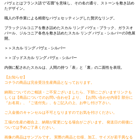
パヴェとはフランス語で“石畳”を意味し、その名の通り、ストーンを敷き詰め
たデザイン。
職人の手作業による精密なパヴェセッティングした贅沢なリング。
ブラックジルコニアを敷き詰めたスカル リング パヴェ - ブラック、ガラスオ
パール、ジルコニア各色を敷き詰めたスカル リング パヴェ - シルバーの3色展
開。
＞＞スカル リング パヴェ - シルバー
＞＞ゴッドスカル リング パヴェ - シルバー
内側に配されたスカルは、人間の持つ「表」と「裏」の二面性を表現。
【お知らせ】
コチラの商品は完全受注生産商品となっております。
納期についてのご相談・ご不安ございましたら、下部にございますリンクも
しくは【商品についてのお問い合わせ】より、 【お問い合わせ内容】部分に
『お名前』、『ご送付先』、をご記入の上、お申し付け下さい。
ご入金後のキャンセルは不可となりますのでお気を付けください。
工場の生産の都合上、納期が変更になる場合がございます。 発送日の前後に
ついては予めご了承ください。
画像の商品はサンプルです。 実際の商品と仕様、加工、サイズが若干異なる