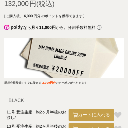
132,000
[ ご購入後、
6,000
円分 のポイントを獲得できます ]
なら
月々11,000円
から。分割手数料無料
新規会員登録ですぐに使える
2,000円分
のクーポンがもらえます
BLACK
11号 受注生産 : 約2ヶ月半後のお
カートに入れる
渡し
13号 受注生産 : 約2ヶ月半後のお