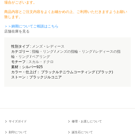
場合がございます。
商品内容とご注文内容をよくお確かめの上、ご利用いただきますようお願い
致します。
＞＞納期についてご相談はこちら
店舗在庫を見る
性別タイプ :
メンズ
・
レディース
カテゴリー :
指輪・リング
/
メンズの指輪・リング
/
レディースの指
輪・リング
/
ペアリング
モチーフ :
スカル・ドクロ
素材：シルバー925
カラー・仕上げ： ブラックルテニウムコーティング (ブラック)
ストーン：ブラックジルコニア
サイズガイド
修理・お直しについて
刻印について
誕生石について