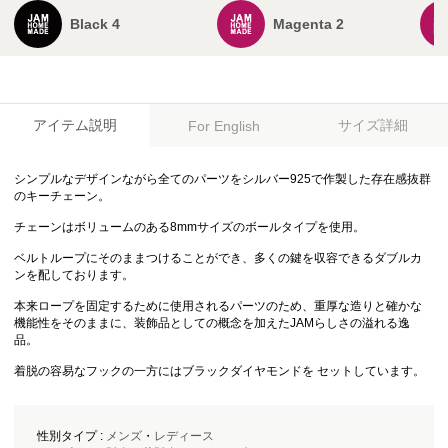
Black 4
Magenta 2
アイテム説明
サイズ詳細
For English
シンプルなデザインながら全てのパーツをシルバー925で作製した存在感抜群
のキーチェーン。
チェーンはボリュームのある8mmサイズのボールタイプを使用。
ベルトループにそのままつけることができ、多くの鍵を収容できるダブルカ
ンを配しております。
本来ロープを固定するために使用されるパーツのため、重厚な造りと確かな
機能性をそのままに、装飾品としての概念を加えたJAMらしさの溢れる逸
品。
着脱の容易なフックの一方にはブラックダイヤモンドを セットしています。
性別タイプ :
メンズ
・
レディース