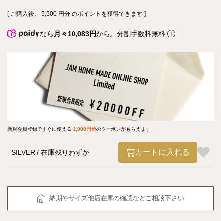
[ ご購入後、
5,500
円分 のポイントを獲得できます ]
なら
月々10,083円
から。分割手数料無料
新規会員登録ですぐに使える
2,000円分
のクーポンがもらえます
カートに入れる
SILVER
在庫残りわずか
納期やサイズ他店在庫の確認などご相談下さい