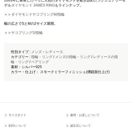
2003年に発表したヘリに天然のダイヤモンドを敷き詰めたラグジュアリーモ
デル
ダイヤモンド JAMES RING
もラインナップ。
＞＞
ダイヤモンドヤコブリングM/指輪
幅の広さでSとMの2サイズ展開。
＞＞
ヤコブリングS/指輪
性別タイプ :
メンズ
・
レディース
カテゴリー :
指輪・リング
/
メンズの指輪・リング
/
レディースの指
輪・リング
/
ペアリング
素材：シルバー925
カラー・仕上げ： スモークミラーフィニッシュ(燻鏡面仕上げ)
サイズガイド
修理・お直しについて
刻印について
誕生石について