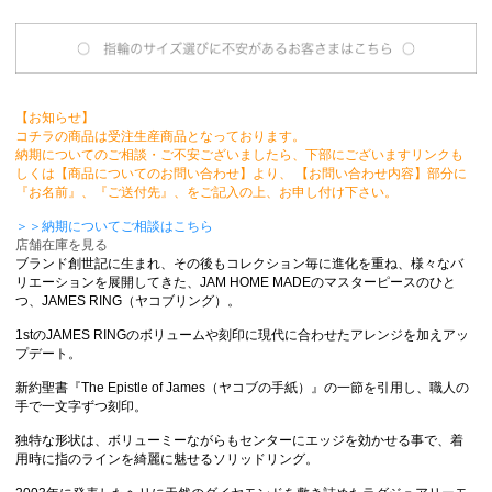
【お知らせ】
コチラの商品は受注生産商品となっております。
納期についてのご相談・ご不安ございましたら、下部にございますリンクも
しくは【商品についてのお問い合わせ】より、 【お問い合わせ内容】部分に
『お名前』、『ご送付先』、をご記入の上、お申し付け下さい。
＞＞納期についてご相談はこちら
店舗在庫を見る
ブランド創世記に生まれ、その後もコレクション毎に進化を重ね、様々なバ
リエーションを展開してきた、JAM HOME MADEのマスターピースのひと
つ、JAMES RING（ヤコブリング）。
1stのJAMES RINGのボリュームや刻印に現代に合わせたアレンジを加えアッ
プデート。
新約聖書『The Epistle of James（ヤコブの手紙）』の一節を引用し、職人の
手で一文字ずつ刻印。
独特な形状は、ボリューミーながらもセンターにエッジを効かせる事で、着
用時に指のラインを綺麗に魅せるソリッドリング。