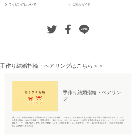
ラッピングについて
ご利用ガイド
手作り結婚指輪・ペアリングはこちら＞＞
手作り結婚指輪・ペアリン
グ
2人にとって特別な自分たちで手作りできる「名もなき指輪」。好きなところで大好きな人と一緒に作る 手作り指輪キットです。2人で作
る手作り指輪、“名もなき指輪”は、専用の工具と一緒にパッケージされているので、ご自宅でも手軽に作成できます。そして、そこには特
別なストーリーが隠されています。歪んだ指輪をハンマーと芯棒を使い、カップルでつくり合い、真円にすることで、どなたでも簡単に
楽しく指輪作りができます。