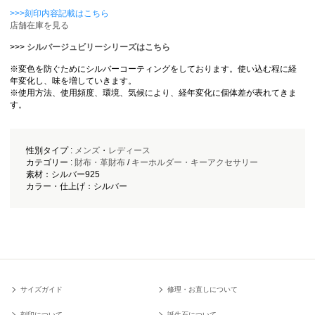
>>>刻印内容記載はこちら
店舗在庫を見る
>>>
シルバージュビリーシリーズはこちら
※変色を防ぐためにシルバーコーティングをしております。使い込む程に経
年変化し、味を増していきます。
※使用方法、使用頻度、環境、気候により、経年変化に個体差が表れてきま
す。
性別タイプ :
メンズ
・
レディース
カテゴリー :
財布・革財布
/
キーホルダー・キーアクセサリー
素材：シルバー925
カラー・仕上げ：シルバー
サイズガイド
修理・お直しについて
刻印について
誕生石について