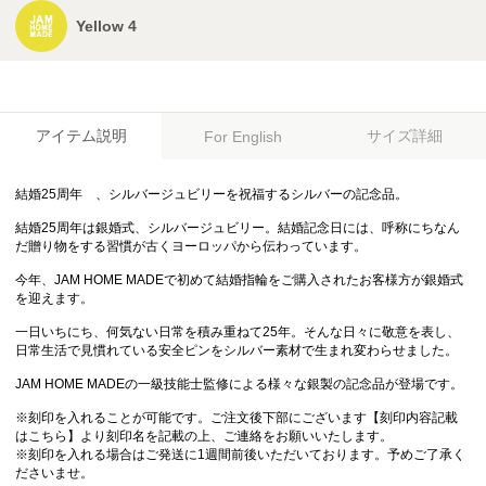
Yellow 4
アイテム説明
サイズ詳細
For English
結婚25周年 、シルバージュビリーを祝福するシルバーの記念品。
結婚25周年は銀婚式、シルバージュビリー。結婚記念日には、呼称にちなん
だ贈り物をする習慣が古くヨーロッパから伝わっています。
今年、JAM HOME MADEで初めて結婚指輪をご購入されたお客様方が銀婚式
を迎えます。
一日いちにち、何気ない日常を積み重ねて25年。そんな日々に敬意を表し、
日常生活で見慣れている安全ピンをシルバー素材で生まれ変わらせました。
JAM HOME MADEの一級技能士監修による様々な銀製の記念品が登場です。
※刻印を入れることが可能です。ご注文後下部にございます【刻印内容記載
はこちら】より刻印名を記載の上、ご連絡をお願いいたします。
※刻印を入れる場合はご発送に1週間前後いただいております。予めご了承く
ださいませ。