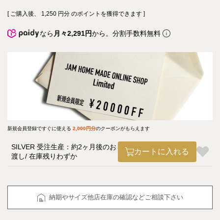
[ ご購入後、
1,250
円分 のポイントを獲得できます ]
なら
月々2,291円
から。分割手数料無料
新規会員登録ですぐに使える
2,000円分
のクーポンがもらえます
SILVER 受注生産：約2ヶ月後のお
カートに入れる
渡し
在庫残りわずか
納期やサイズ他店在庫の確認などご相談下さい