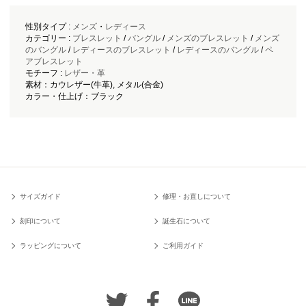
性別タイプ :
メンズ
・
レディース
カテゴリー :
ブレスレット
/
バングル
/
メンズのブレスレット
/
メンズ
のバングル
/
レディースのブレスレット
/
レディースのバングル
/
ペ
アブレスレット
モチーフ :
レザー・革
素材：カウレザー(牛革), メタル(合金)
カラー・仕上げ：ブラック
サイズガイド
修理・お直しについて
刻印について
誕生石について
ラッピングについて
ご利用ガイド