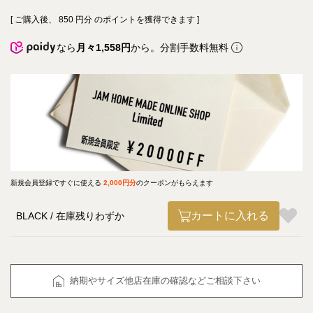
[ ご購入後、
850
円分 のポイントを獲得できます ]
なら
月々1,558円
から。分割手数料無料
新規会員登録ですぐに使える
2,000円分
のクーポンがもらえます
カートに入れる
BLACK
在庫残りわずか
納期やサイズ他店在庫の確認などご相談下さい