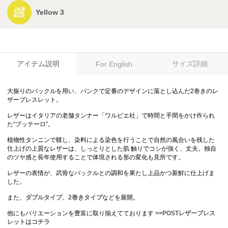
Yellow 3
アイテム説明
サイズ詳細
For English
大振りのバックルを用い、パンクで定番のデザインに落とし込んだ2巻きのレ
ザーブレスレット。
レザーはイタリアの老舗タンナー「ワルピエ社」で時間と手間をかけ作られ
た“ブッテーロ”。
植物性タンニンで鞣し、染料による染色を行うことで自然の風合いを残した
仕上げの上質なレザーは、しっとりとした肌 触りでコシが強く、丈夫。独自
のツヤ感と長年使用することで体現される形の変化も見所です。
レザーの表情が、武骨なバックルとの調和を果たし上品かつ新鮮に仕上げま
した。
また、
ダブルタイプ、2巻きタイプ
などを展開。
他にもバリエーションを豊富に取り揃えてております
>>POSTレザーブレス
レットはコチラ