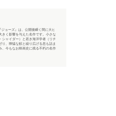
『ジョーズ』は、公開後瞬く間に大ヒ
大きく影響を与えた名作です。小さな
・シャイダー）と若き海洋学者（リチ
げり、獰猛な鮫と繰り広げる息も詰ま
み、今もなお映画史に残る不朽の名作