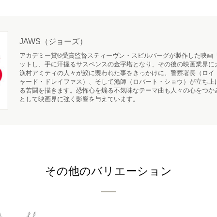
JAWS（ジョーズ）
アカデミー賞®受賞監督スティーヴン・スピルバーグが製作した映画
ットし、手に汗握るサスペンスの金字塔となり、その後の映画業界に
漁村アミティの人々が鮫に襲われた事をきっかけに、警察署長（ロイ
ャード・ドレイファス）、そして漁師（ロバート・ショウ）が立ち上
る苦闘を描きます。恐怖心を煽る不気味なテーマ曲も人々の心をつか
として映画界に強く影響を与えています。
その他のバリエーション