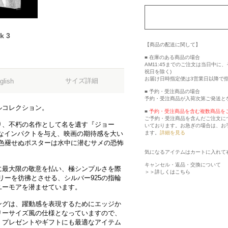
k 3
【商品の配送に関して】
■ 在庫のある商品の場合
AM11:45までのご注文は当日中
祝日を除く)
お届け日時指定便は3営業日以降で
サイズ詳細
glish
■ 予約・受注商品の場合
予約・受注商品が入荷次第ご発送と
ルコレクション。
■
予約・受注商品を含む複数商品を
ご予約・受注商品を含んだご注文に
り、不朽の名作として名を遺す『ジョー
いております。お急ぎの場合は、お
ます。
詳細を見る
なインパクトを与え、映画の期待感を大い
、色褪せぬポスターは水中に潜むサメの恐怖
気になるアイテムはカートに入れて
キャンセル・返品・交換について
に最大限の敬意を払い、極シンプルさを際
＞＞詳しくはこちら
リーを彷彿とさせる、シルバー925の指輪
ユーモアを潜ませています。
ングは、躍動感を表現するためにエッジか
リーサイズ風の仕様となっていますので、
、プレゼントやギフトにも最適なアイテム