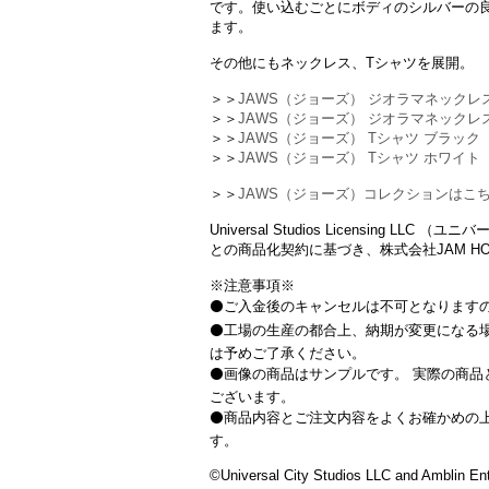
です。使い込むごとにボディのシルバーの
ます。
その他にもネックレス、Tシャツを展開。
＞＞
JAWS（ジョーズ） ジオラマネックレ
＞＞
JAWS（ジョーズ） ジオラマネックレス 
＞＞
JAWS（ジョーズ） Tシャツ ブラック
＞＞
JAWS（ジョーズ） Tシャツ ホワイト
＞＞
JAWS（ジョーズ）コレクションはこ
Universal Studios Licensing L
との商品化契約に基づき、株式会社JAM H
※注意事項※
⚫️ご入金後のキャンセルは不可となります
⚫️工場の生産の都合上、納期が変更になる
は予めご了承ください。
⚫️画像の商品はサンプルです。 実際の商
ございます。
⚫️商品内容とご注文内容をよくお確かめの
す。
©Universal City Studios LLC and Amblin Ent