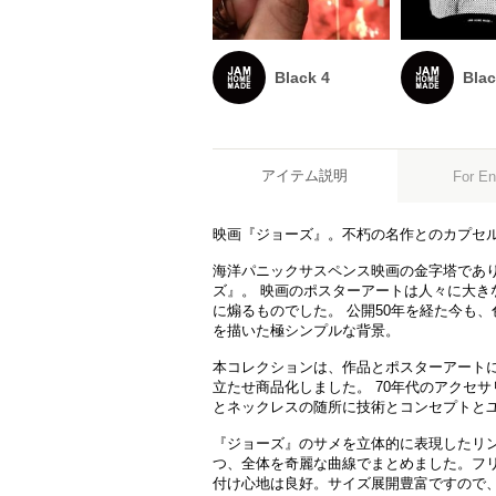
Black 4
Blac
アイテム説明
For En
映画『ジョーズ』。不朽の名作とのカプセ
海洋パニックサスペンス映画の金字塔であ
ズ』。 映画のポスターアートは人々に大き
に煽るものでした。 公開50年を経た今も
を描いた極シンプルな背景。
本コレクションは、作品とポスターアート
立たせ商品化しました。 70年代のアクセサ
とネックレスの随所に技術とコンセプトと
『ジョーズ』のサメを立体的に表現したリ
つ、全体を奇麗な曲線でまとめました。フ
付け心地は良好。サイズ展開豊富ですので