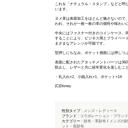
これを「ナチュラル・スタンプ」などと呼
います。
ヌメ革は表面加工をほとんど施さないので
われ、それが一枚一枚の革の個性や味わい
中央にはファスナー付きのコインケース、
することにより、ビジネス用とプライベー
まざまなアレンジが可能です。
型押しにちなみ、ポケット側面には押しつ
表面に配されたアタッチメントパーツは36
防止し、レザーと共に経年変化を楽しむこ
・札入れ×2、小銭入れ×1、ポケット×14
(C)Disney
性別タイプ :
メンズ
・
レディース
ブランド :
コラボレーション・ブラン
カテゴリー :
財布・革財布
/
メンズの財
ット・長財布