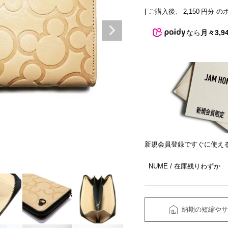
[ ご購入後、
2,150
円分 の
なら
月々3,9
新規会員登録ですぐに使え
NUME
在庫残りわずか
納期の短縮やサ