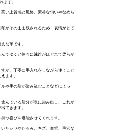
ばれます。
、高い上質感と風格、素朴な匂いやなめら
刻印がそのまま残されるため、表情がとて
頑丈な革です。
込んでゆくと徐々に繊維がほぐれて柔らか
ますが、丁寧に手入れをしながら使うこと
見えます。
イルや手の脂が染み込むことなどによっ
々含んでいる脂分が表に染み出し、これが
が出てきます。
を持つ喜びを堪能させてくれます。
ていたシワやたるみ、キズ、血管、毛穴な