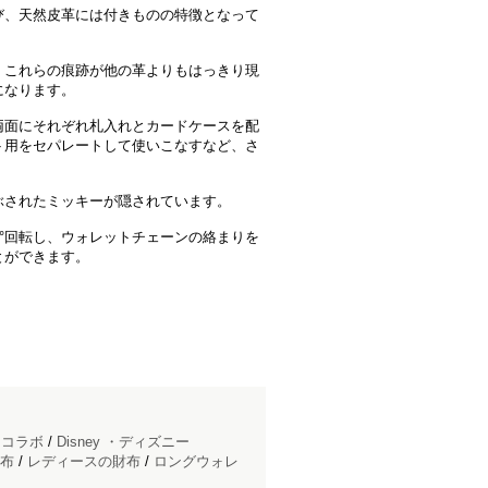
び、天然皮革には付きものの特徴となって
、これらの痕跡が他の革よりもはっきり現
になります。
両面にそれぞれ札入れとカードケースを配
ト用をセパレートして使いこなすなど、さ
ぶされたミッキーが隠されています。
0°回転し、ウォレットチェーンの絡まりを
とができます。
ドコラボ
/
Disney ・ディズニー
布
/
レディースの財布
/
ロングウォレ