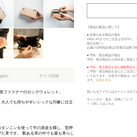
【商品の配送に関して】
■ 在庫のある商品の場合
AM11:45までのご注文は当日中
祝日を除く)
お届け日時指定便は3営業日以降で
■ 予約・受注商品の場合
予約・受注商品が入荷次第ご発送と
■
予約・受注商品を含む複数商品を
ご予約・受注商品を含んだご注文に
サイズ詳細
glish
いております。お急ぎの場合は、お
ます。
詳細を見る
3面ファスナーのロングウォレット。
気になるアイテムはカートに入れて
キャンセル・返品・交換について
、大人でも持ちやすいシックな印象に仕立
＞＞詳しくはこちら
。
のタンニンを使って牛の原皮を鞣し、型押
た革です。 数ある革の中でも最も革らし