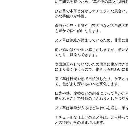
い雰囲気を持つため、“革の中の革”とも呼
ひと目で本革と分かるナチュラルな風合い
かな手触りが特徴。
傷痕やシワ・血管や毛穴の痕などの自然の
も豊かで個性的になります。
ヌメ革は線維が締まっているため、非常に
使い始めはやや固い感じがしますが、使い
くなり、馴染んできます。
表面加工をしていないため簡単に傷が付き
により長く使えるので、傷さえも味わいに
ヌメ革は日光や熱で日焼けしたり、ケアオ
て、色がより深いものへと変化します。
日光や熱、摩擦などの刺激によって革が元
磨かれることで独特のじんわりとしたつや
ヌメ革は年季が入るほど味わいを増し、革
ナチュラルな仕上げのヌメ革は、元々持っ
どの痕跡がそのまま現れます。