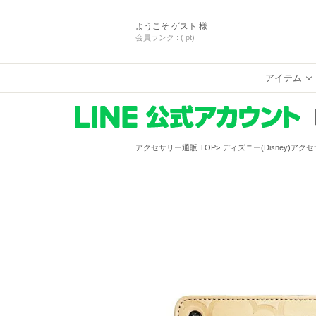
ようこそ
ゲスト 様
会員ランク :
( pt)
アイテム
アクセサリー通販 TOP
ディズニー(Disney)アク