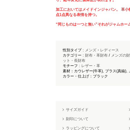
加工においてはメイドインジャパン。 革小
点1点異なる表情を持つ。
“同じものは一つと無い”それがジャムホー
性別タイプ :
メンズ
・
レディース
カテゴリー :
財布・革財布
/
メンズの財
ット・長財布
モチーフ :
レザー・革
素材：カウレザー(牛革), ブラス(真鍮), 
カラー・仕上げ：ブラック
サイズガイド
刻印について
ラッピングについて