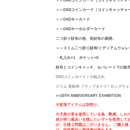
＞＞DADコインカード（コインキャッチャ
＞＞DADコインカード（コインキャッチャ
＞＞DADキーカード
＞＞DADキーホルダーカード
二つ折り財布の他、長財布の展開。
＞＞スリム二つ折り財布/ミディアムウォレ
・札入れ×1、ポケット×6
財布とコインキャッチ、セパレートでの販
DADコインカード / 小銭入れ
スリム 長財布 フラップタイプ / ロングウ
>>
20TH ANNIVERSARY EXHIBITION
※拡張アイテムは別売り。
※天然の革を使用している為、艶感、しわ
材が持つ風合いを残したレザーを使用してお
が、仕様上問題はございません。 ご購入後
り、経年変化に個体差が表れます。