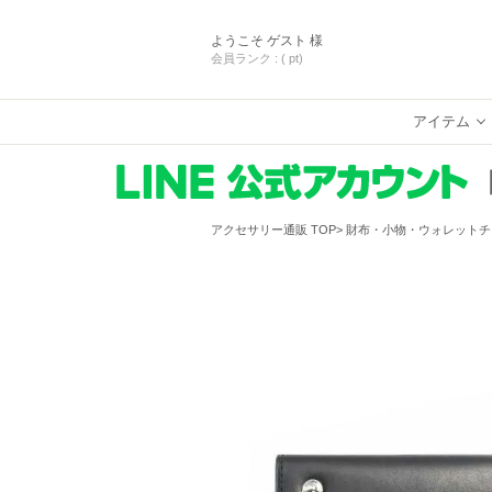
ようこそ
ゲスト 様
会員ランク :
( pt)
アイテム
アクセサリー通販 TOP
財布・小物・ウォレットチ