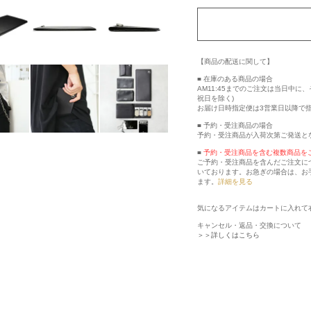
【商品の配送に関して】
■ 在庫のある商品の場合
AM11:45までのご注文は当日中
祝日を除く)
お届け日時指定便は3営業日以降で
■ 予約・受注商品の場合
予約・受注商品が入荷次第ご発送と
■
予約・受注商品を含む複数商品を
ご予約・受注商品を含んだご注文に
いております。お急ぎの場合は、お
ます。
詳細を見る
気になるアイテムはカートに入れて
キャンセル・返品・交換について
＞＞詳しくはこちら