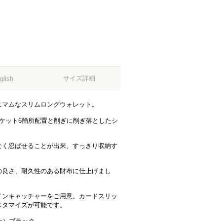
サイズ詳細
glish
ニマムなスリムロングウォレット。
ケット6箇所配置と削ぎに削ぎ落としたシ
なく忍ばせることが出来、すっきり収納す
の良さ、耐久性のある財布に仕上げまし
インキャッチャーをご用意。カードスリッ
スタマイズが可能です。