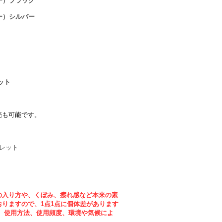
ー）ブラック
ー）シルバー
ット
売も可能です。
ォレット
の入り方や、くぼみ、擦れ感など本来の素
りますので、1点1点に個体差があります
、使用方法、使用頻度、環境や気候によ