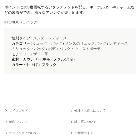
ポイントに360度回転するアタッチメントを配し、キーホルダーやチャームな
どの装着ができ、様々なアレンジが楽しめます。
>>ENDURE バッグ
性別タイプ :
メンズ
・
レディース
カテゴリー :
リュック・バッグ
/
メンズのリュックバッグ
/
レディース
のリュック・バッグ
/
ボディバック・ウエストポーチ
モチーフ :
レザー・革
素材：カウレザー(牛革), メタル(合金)
カラー・仕上げ：ブラック
サイズガイド
修理・お直しについて
刻印について
誕生石について
ラッピングについて
ご利用ガイド