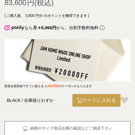
83,600
[ ご購入後、
3,800
円分 のポイントを獲得できます ]
なら
月々6,966円
から。分割手数料無料
新規会員登録ですぐに使える
2,000円分
のクーポンがもらえます
カートに入れる
BLACK
在庫残りわずか
納期やサイズ他店在庫の確認などご相談下さい