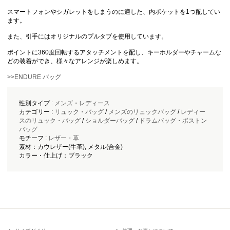
スマートフォンやシガレットをしまうのに適した、内ポケットを1つ配してい
ます。
また、引手にはオリジナルのプルタブを使用しています。
ポイントに360度回転するアタッチメントを配し、キーホルダーやチャームな
どの装着ができ、様々なアレンジが楽しめます。
>>ENDURE バッグ
性別タイプ :
メンズ
・
レディース
カテゴリー :
リュック・バッグ
/
メンズのリュックバッグ
/
レディー
スのリュック・バッグ
/
ショルダーバッグ
/
ドラムバッグ・ボストン
バッグ
モチーフ :
レザー・革
素材：カウレザー(牛革), メタル(合金)
カラー・仕上げ：ブラック