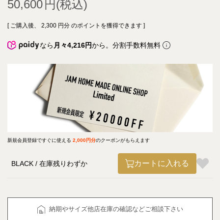
50,600
[ ご購入後、
2,300
円分 のポイントを獲得できます ]
なら
月々4,216円
から。分割手数料無料
新規会員登録ですぐに使える
2,000円分
のクーポンがもらえます
カートに入れる
BLACK
在庫残りわずか
納期やサイズ他店在庫の確認などご相談下さい