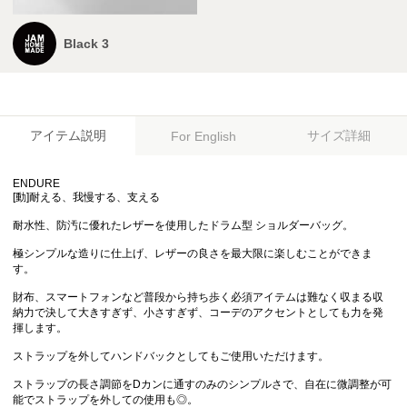
Black 3
アイテム説明
サイズ詳細
For English
ENDURE
[動]耐える、我慢する、支える
耐水性、防汚に優れたレザーを使用したドラム型 ショルダーバッグ。
極シンプルな造りに仕上げ、レザーの良さを最大限に楽しむことができま
す。
財布、スマートフォンなど普段から持ち歩く必須アイテムは難なく収まる収
納力で決して大きすぎず、小さすぎず、コーデのアクセントとしても力を発
揮します。
ストラップを外してハンドバックとしてもご使用いただけます。
ストラップの長さ調節をDカンに通すのみのシンプルさで、自在に微調整が可
能でストラップを外しての使用も◎。