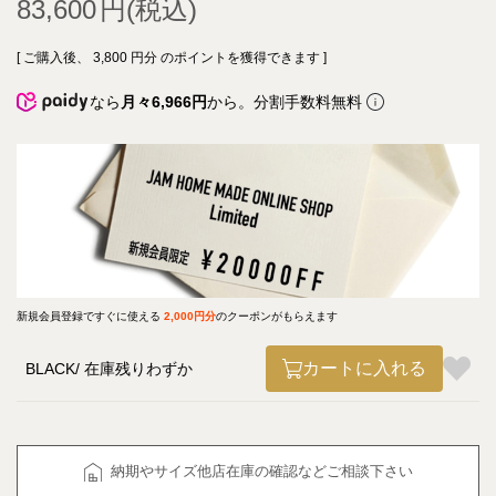
83,600
[ ご購入後、
3,800
円分 のポイントを獲得できます ]
なら
月々6,966円
から。分割手数料無料
新規会員登録ですぐに使える
2,000円分
のクーポンがもらえます
カートに入れる
BLACK
在庫残りわずか
納期やサイズ他店在庫の確認などご相談下さい