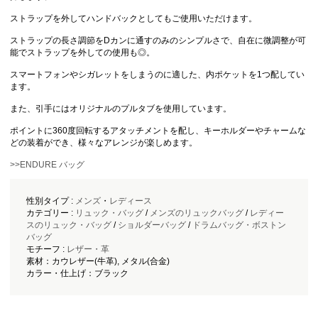
ストラップを外してハンドバックとしてもご使用いただけます。
ストラップの長さ調節をDカンに通すのみのシンプルさで、自在に微調整が可
能でストラップを外しての使用も◎。
スマートフォンやシガレットをしまうのに適した、内ポケットを1つ配してい
ます。
また、引手にはオリジナルのプルタブを使用しています。
ポイントに360度回転するアタッチメントを配し、キーホルダーやチャームな
どの装着ができ、様々なアレンジが楽しめます。
>>ENDURE バッグ
性別タイプ :
メンズ
・
レディース
カテゴリー :
リュック・バッグ
/
メンズのリュックバッグ
/
レディー
スのリュック・バッグ
/
ショルダーバッグ
/
ドラムバッグ・ボストン
バッグ
モチーフ :
レザー・革
素材：カウレザー(牛革), メタル(合金)
カラー・仕上げ：ブラック