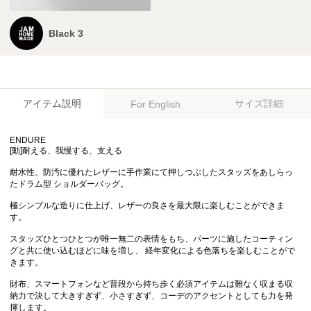
Black 3
アイテム説明
サイズ詳細
For English
ENDURE
[動]耐える、我慢する、支える
耐水性、防汚に優れたレザーに手作業にて押しつぶしたスタッズをあしらっ
たドラム型 ショルダーバッグ。
極シンプルな造りに仕上げ、レザーの良さを最大限に楽しむことができま
す。
スタッズひとつひとつが唯一無二の表情をもち、パーツに施したコーティン
グと共に使い込むほどに味を増し、 経年変化による色落ちを楽しむことがで
きます。
財布、スマートフォンなど普段から持ち歩く必須アイテムは難なく収まる収
納力で決して大きすぎず、小さすぎず、コーデのアクセントとしても力を発
揮します。