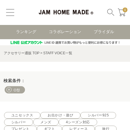
0
ランキング
コラボレーション
ブライダル
アクセサリー通販 TOP
STAFF VOICE一覧
O型
ユニセックス
お出かけ・遊び
シルバー925
シルバー
メンズ
4シーズン対応
プレゼント
ギフト
レディース
旅行