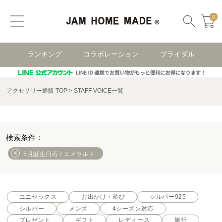
0
ランキング
コラボレーション
ブライダル
アクセサリー通販 TOP
STAFF VOICE一覧
5月誕生日石 / エメラルド
ユニセックス
お出かけ・遊び
シルバー925
シルバー
メンズ
4シーズン対応
プレゼント
ギフト
レディース
旅行