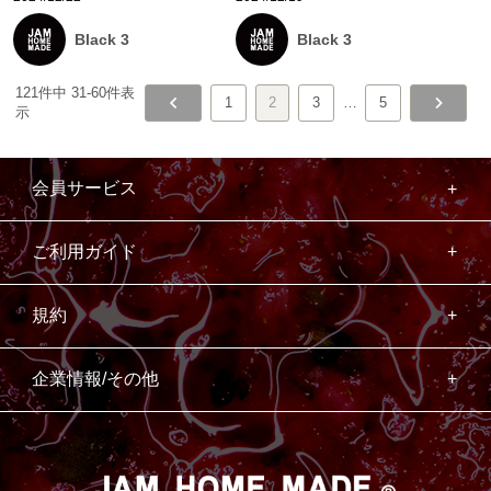
Black 3
Black 3
121
件中
31
-
60
件表
1
2
3
…
5
示
会員サービス
ご利用ガイド
規約
企業情報/その他