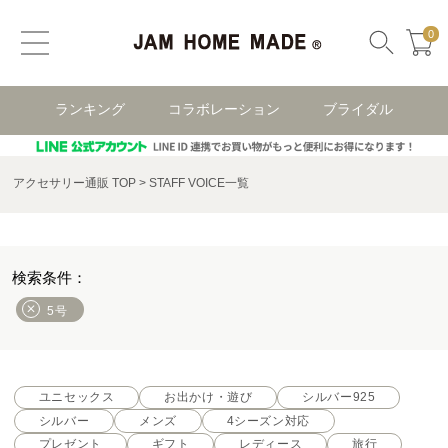
0
ランキング
コラボレーション
ブライダル
アクセサリー通販 TOP
STAFF VOICE一覧
5号
ユニセックス
お出かけ・遊び
シルバー925
シルバー
メンズ
4シーズン対応
プレゼント
ギフト
レディース
旅行