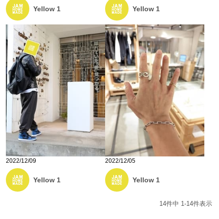
Yellow 1
Yellow 1
2022/12/09
2022/12/05
Yellow 1
Yellow 1
14
件中
1
-
14
件表示