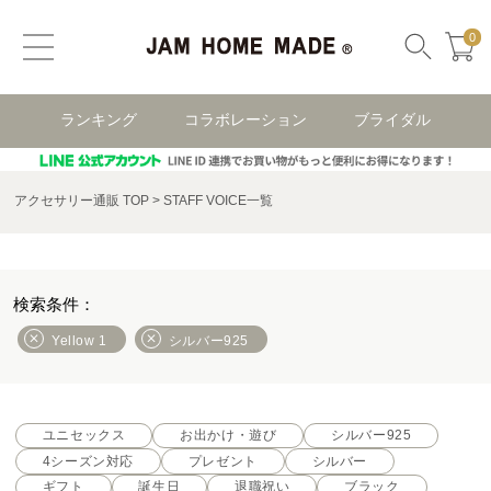
0
ランキング
コラボレーション
ブライダル
アクセサリー通販 TOP
STAFF VOICE一覧
Yellow 1
シルバー925
ユニセックス
お出かけ・遊び
シルバー925
4シーズン対応
プレゼント
シルバー
ギフト
誕生日
退職祝い
ブラック