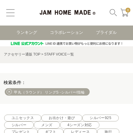
0
ランキング
コラボレーション
ブライダル
アクセサリー通販 TOP
STAFF VOICE一覧
甲丸（ラウンド） リングS -シルバー/指輪
ユニセックス
お出かけ・遊び
シルバー925
シルバー
メンズ
4シーズン対応
プレゼント
ギフト
レディース
旅行