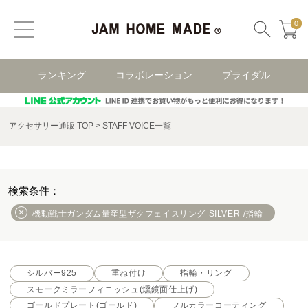
0
ランキング
コラボレーション
ブライダル
アクセサリー通販 TOP
STAFF VOICE一覧
機動戦士ガンダム量産型ザクフェイスリング-SILVER-/指輪
シルバー925
重ね付け
指輪・リング
スモークミラーフィニッシュ(燻鏡面仕上げ)
ゴールドプレート(ゴールド)
フルカラーコーティング