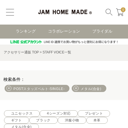
0
ランキング
コラボレーション
ブライダル
アクセサリー通販 TOP
STAFF VOICE一覧
POSTスタッズベルト-SINGLE-
メタル(合金)
ユニセックス
4シーズン対応
プレゼント
ギフト
ブラック
洋服小物
本革
メタル(合金)