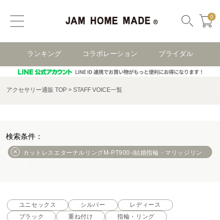
0
ランキング
コラボレーション
ブライダル
アクセサリー通販 TOP
STAFF VOICE一覧
カットレスエターナルリングM-PT900-/結婚指輪・マリッジリン
グ
ユニセックス
シルバー
レディース
ブラック
重ね付け
指輪・リング