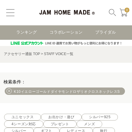
0
ランキング
コラボレーション
ブライダル
アクセサリー通販 TOP
STAFF VOICE一覧
K10イエローゴールドダイヤモンドロザリオクロスネックレスS
ユニセックス
お出かけ・遊び
シルバー925
4シーズン対応
プレゼント
メンズ
シルバー
ギフト
レディース
旅行