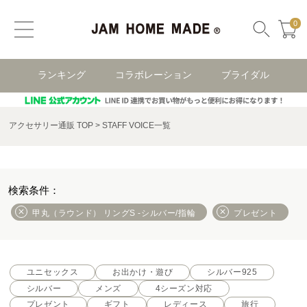
0
ランキング
コラボレーション
ブライダル
アクセサリー通販 TOP
STAFF VOICE一覧
甲丸（ラウンド） リングS -シルバー/指輪
プレゼント
ユニセックス
お出かけ・遊び
シルバー925
シルバー
メンズ
4シーズン対応
プレゼント
ギフト
レディース
旅行