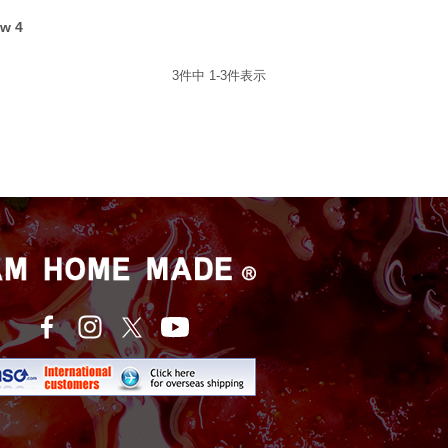
ow 4
3
件中
1
-
3
件表示