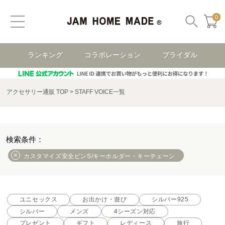
0
ランキング
コラボレーション
ブライダル
アクセサリー通販 TOP
STAFF VOICE一覧
カスタマイズ安全ピンS/キーホルダー・キーチェーン
ユニセックス
お出かけ・遊び
シルバー925
シルバー
メンズ
4シーズン対応
プレゼント
ギフト
レディース
旅行