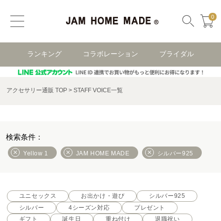
0
ランキング
コラボレーション
ブライダル
アクセサリー通販 TOP
STAFF VOICE一覧
Yellow 1
JAM HOME MADE
シルバー925
ユニセックス
お出かけ・遊び
シルバー925
シルバー
4シーズン対応
プレゼント
ギフト
誕生日
重ね付け
退職祝い