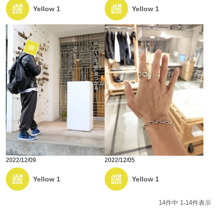
Yellow 1
Yellow 1
2022/12/09
2022/12/05
Yellow 1
Yellow 1
14
件中
1
-
14
件表示